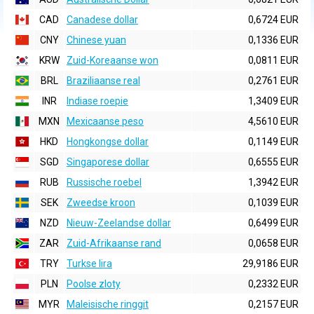
CAD
Canadese dollar
0,6724 EUR
CNY
Chinese yuan
0,1336 EUR
KRW
Zuid-Koreaanse won
0,0811 EUR
BRL
Braziliaanse real
0,2761 EUR
INR
Indiase roepie
1,3409 EUR
MXN
Mexicaanse peso
4,5610 EUR
HKD
Hongkongse dollar
0,1149 EUR
SGD
Singaporese dollar
0,6555 EUR
RUB
Russische roebel
1,3942 EUR
SEK
Zweedse kroon
0,1039 EUR
NZD
Nieuw-Zeelandse dollar
0,6499 EUR
ZAR
Zuid-Afrikaanse rand
0,0658 EUR
TRY
Turkse lira
29,9186 EUR
PLN
Poolse zloty
0,2332 EUR
MYR
Maleisische ringgit
0,2157 EUR