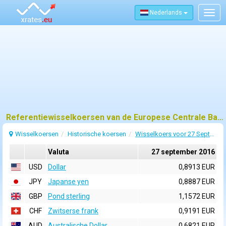
Nederlands
Togg
navig
Referentiewisselkoersen van de Europese Centrale Bank (ECB) voor 27 september 2016
Wisselkoersen
Historische koersen
Wisselkoers voor 27 September 2016
Valuta
27 september 2016
USD
Dollar
0,8913 EUR
JPY
Japanse yen
0,8887 EUR
GBP
Pond sterling
1,1572 EUR
CHF
Zwitserse frank
0,9191 EUR
AUD
Australische Dollar
0,6821 EUR