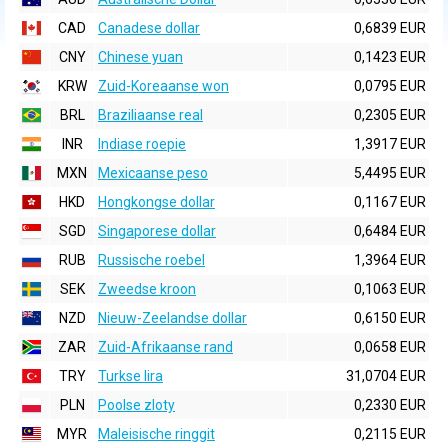
CAD
Canadese dollar
0,6839 EUR
CNY
Chinese yuan
0,1423 EUR
KRW
Zuid-Koreaanse won
0,0795 EUR
BRL
Braziliaanse real
0,2305 EUR
INR
Indiase roepie
1,3917 EUR
MXN
Mexicaanse peso
5,4495 EUR
HKD
Hongkongse dollar
0,1167 EUR
SGD
Singaporese dollar
0,6484 EUR
RUB
Russische roebel
1,3964 EUR
SEK
Zweedse kroon
0,1063 EUR
NZD
Nieuw-Zeelandse dollar
0,6150 EUR
ZAR
Zuid-Afrikaanse rand
0,0658 EUR
TRY
Turkse lira
31,0704 EUR
PLN
Poolse zloty
0,2330 EUR
MYR
Maleisische ringgit
0,2115 EUR