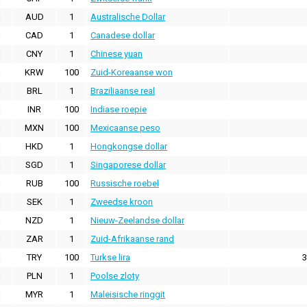
AUD
1
Australische Dollar
CAD
1
Canadese dollar
CNY
1
Chinese yuan
KRW
100
Zuid-Koreaanse won
BRL
1
Braziliaanse real
INR
100
Indiase roepie
MXN
100
Mexicaanse peso
HKD
1
Hongkongse dollar
SGD
1
Singaporese dollar
RUB
100
Russische roebel
SEK
1
Zweedse kroon
NZD
1
Nieuw-Zeelandse dollar
ZAR
1
Zuid-Afrikaanse rand
TRY
100
Turkse lira
3
PLN
1
Poolse zloty
MYR
1
Maleisische ringgit