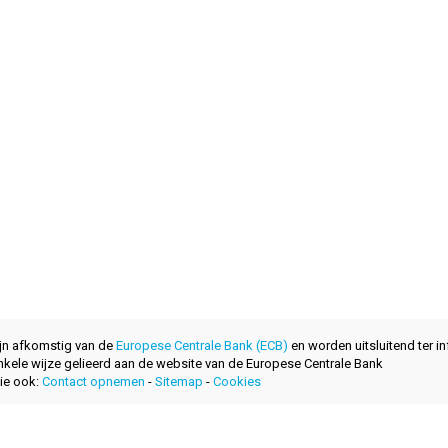
ijn afkomstig van de
Europese Centrale Bank (ECB)
en worden uitsluitend ter in
nkele wijze gelieerd aan de website van de Europese Centrale Bank
ie ook:
Contact opnemen
-
Sitemap
-
Cookies
ontwikkeld met
door
layerzero.ro