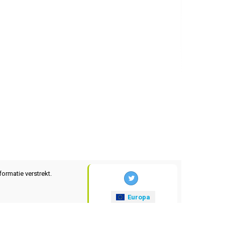
formatie verstrekt.
Europa
xrates
.eu
© 2025-2026