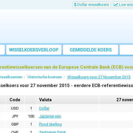
Dollar wisselkoers
Live wi
WISSELKOERSVERLOOP
GEMIDDELDE KOERS
rentiewisselkoersen van de Europese Centrale Bank (ECB) vo
isselkoersen
Historische koersen
Wisselkoers voor 27 November 2015
selkoers voor 27 november 2015 - eerdere ECB-referentiewis
Code
Valuta
27 nove
USD
1
Dollar
JPY
100
Japanse yen
GBP
1
Pond sterling
CHF
1
Zwitserse frank