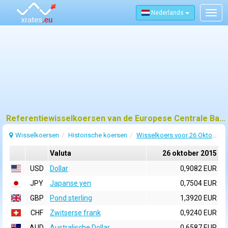
Nederlands
Togg
navig
Referentiewisselkoersen van de Europese Centrale Bank (ECB) voor 26 oktober 2015
Wisselkoersen
Historische koersen
Wisselkoers voor 26 Oktober 2015
Valuta
26 oktober 2015
USD
Dollar
0,9082 EUR
JPY
Japanse yen
0,7504 EUR
GBP
Pond sterling
1,3920 EUR
CHF
Zwitserse frank
0,9240 EUR
AUD
Australische Dollar
0,6587 EUR