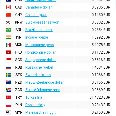
CAD
Canadese dollar
0,6905 EUR
CNY
Chinese yuan
0,1430 EUR
KRW
Zuid-Koreaanse won
0,0802 EUR
BRL
Braziliaanse real
0,2354 EUR
INR
Indiase roepie
1,3992 EUR
MXN
Mexicaanse peso
5,4978 EUR
HKD
Hongkongse dollar
0,1172 EUR
SGD
Singaporese dollar
0,6516 EUR
RUB
Russische roebel
1,4534 EUR
SEK
Zweedse kroon
0,1066 EUR
NZD
Nieuw-Zeelandse dollar
0,6156 EUR
ZAR
Zuid-Afrikaanse rand
0,0669 EUR
TRY
Turkse lira
31,4723 EUR
PLN
Poolse zloty
0,2343 EUR
MYR
Maleisische ringgit
0,2150 EUR