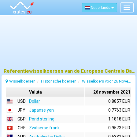
Nederlands
Togg
navig
Referentiewisselkoersen van de Europese Centrale Bank (ECB) voor 26 november 2021
Wisselkoersen
Historische koersen
Wisselkoers voor 26 November 2021
Valuta
26 november 2021
USD
Dollar
0,8857 EUR
JPY
Japanse yen
0,7763 EUR
GBP
Pond sterling
1,1818 EUR
CHF
Zwitserse frank
0,9573 EUR
AUD
Australische Dollar
0,6331 EUR