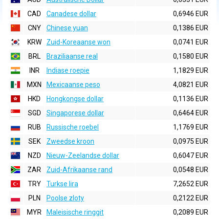
CAD
Canadese dollar
0,6946 EUR
CNY
Chinese yuan
0,1386 EUR
KRW
Zuid-Koreaanse won
0,0741 EUR
BRL
Braziliaanse real
0,1580 EUR
INR
Indiase roepie
1,1829 EUR
MXN
Mexicaanse peso
4,0821 EUR
HKD
Hongkongse dollar
0,1136 EUR
SGD
Singaporese dollar
0,6464 EUR
RUB
Russische roebel
1,1769 EUR
SEK
Zweedse kroon
0,0975 EUR
NZD
Nieuw-Zeelandse dollar
0,6047 EUR
ZAR
Zuid-Afrikaanse rand
0,0548 EUR
TRY
Turkse lira
7,2652 EUR
PLN
Poolse zloty
0,2122 EUR
MYR
Maleisische ringgit
0,2089 EUR