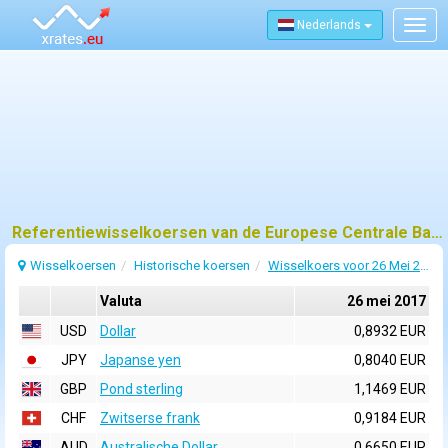
Nederlands
Togg
navig
Referentiewisselkoersen van de Europese Centrale Bank (ECB) voor 26 mei 2017
Wisselkoersen
Historische koersen
Wisselkoers voor 26 Mei 2017
Valuta
26 mei 2017
USD
Dollar
0,8932 EUR
JPY
Japanse yen
0,8040 EUR
GBP
Pond sterling
1,1469 EUR
CHF
Zwitserse frank
0,9184 EUR
AUD
Australische Dollar
0,6650 EUR