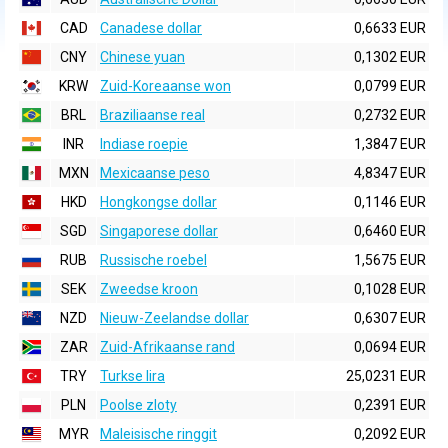
CAD
Canadese dollar
0,6633 EUR
CNY
Chinese yuan
0,1302 EUR
KRW
Zuid-Koreaanse won
0,0799 EUR
BRL
Braziliaanse real
0,2732 EUR
INR
Indiase roepie
1,3847 EUR
MXN
Mexicaanse peso
4,8347 EUR
HKD
Hongkongse dollar
0,1146 EUR
SGD
Singaporese dollar
0,6460 EUR
RUB
Russische roebel
1,5675 EUR
SEK
Zweedse kroon
0,1028 EUR
NZD
Nieuw-Zeelandse dollar
0,6307 EUR
ZAR
Zuid-Afrikaanse rand
0,0694 EUR
TRY
Turkse lira
25,0231 EUR
PLN
Poolse zloty
0,2391 EUR
MYR
Maleisische ringgit
0,2092 EUR