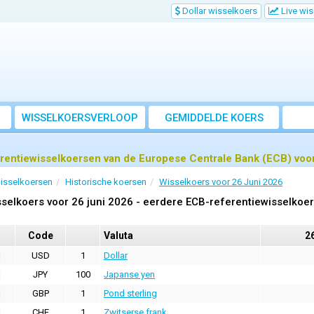
Dollar wisselkoers
Live wi
WISSELKOERSVERLOOP
GEMIDDELDE KOERS
rentiewisselkoersen van de Europese Centrale Bank (ECB) voor
isselkoersen
Historische koersen
Wisselkoers voor 26 Juni 2026
selkoers voor 26 juni 2026 - eerdere ECB-referentiewisselkoe
Code
Valuta
26
USD
1
Dollar
JPY
100
Japanse yen
GBP
1
Pond sterling
CHF
1
Zwitserse frank