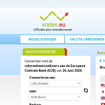
Officiële euro-wisselkoersen
WISSELKOERSEN
VALUTA OMREKENEN
VALUTACONVERTER
Refe
W
Converteer met de
referentiewisselkoers van de Europese
Wis
Centrale Bank (ECB)
van
26 Juni 2026
:
Converteren van:
USD (Dollar)
naar:
EUR (Euro)
Bedrag: