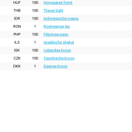
HUF
100
Hongaarse forint
THB
100
Thaise baht
IDR
100
Indonesische roepia
RON
1
Roemeense leu
PHP
100
Filipijnse peso
ILS
1
Israëlische shekel
ISK
100
IJslandse kroon
CZK
100
Tsjechische kroon
DKK
1
Deense kroon