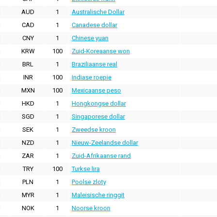
AUD
1
Australische Dollar
CAD
1
Canadese dollar
CNY
1
Chinese yuan
KRW
100
Zuid-Koreaanse won
BRL
1
Braziliaanse real
INR
100
Indiase roepie
MXN
100
Mexicaanse peso
HKD
1
Hongkongse dollar
SGD
1
Singaporese dollar
SEK
1
Zweedse kroon
NZD
1
Nieuw-Zeelandse dollar
ZAR
1
Zuid-Afrikaanse rand
TRY
100
Turkse lira
PLN
1
Poolse zloty
MYR
1
Maleisische ringgit
NOK
1
Noorse kroon