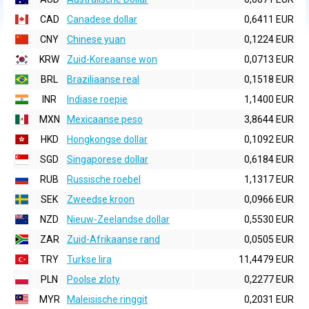
CAD
Canadese dollar
0,6411 EUR
CNY
Chinese yuan
0,1224 EUR
KRW
Zuid-Koreaanse won
0,0713 EUR
BRL
Braziliaanse real
0,1518 EUR
INR
Indiase roepie
1,1400 EUR
MXN
Mexicaanse peso
3,8644 EUR
HKD
Hongkongse dollar
0,1092 EUR
SGD
Singaporese dollar
0,6184 EUR
RUB
Russische roebel
1,1317 EUR
SEK
Zweedse kroon
0,0966 EUR
NZD
Nieuw-Zeelandse dollar
0,5530 EUR
ZAR
Zuid-Afrikaanse rand
0,0505 EUR
TRY
Turkse lira
11,4479 EUR
PLN
Poolse zloty
0,2277 EUR
MYR
Maleisische ringgit
0,2031 EUR