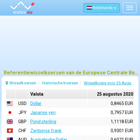
Nederlands
Togg
navig
Referentiewisselkoersen van de Europese Centrale Bank (ECB) voor 25 augustus 2020
Wisselkoersen
Historische koersen
Wisselkoers voor 25 Augustus 2020
Valuta
25 augustus 2020
USD
Dollar
0,8465 EUR
JPY
Japanse yen
0,7957 EUR
GBP
Pond sterling
1,1118 EUR
CHF
Zwitserse frank
0,9301 EUR
AUD
Australische Dollar
0,6071 EUR