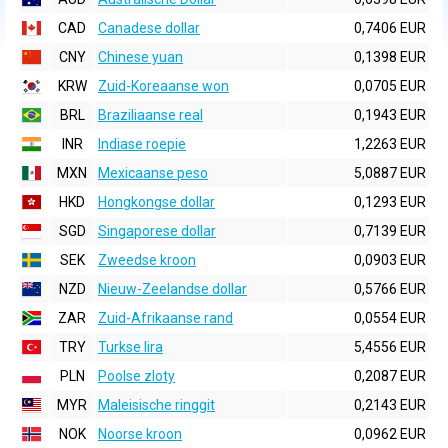
CAD
Canadese dollar
0,7406 EUR
CNY
Chinese yuan
0,1398 EUR
KRW
Zuid-Koreaanse won
0,0705 EUR
BRL
Braziliaanse real
0,1943 EUR
INR
Indiase roepie
1,2263 EUR
MXN
Mexicaanse peso
5,0887 EUR
HKD
Hongkongse dollar
0,1293 EUR
SGD
Singaporese dollar
0,7139 EUR
SEK
Zweedse kroon
0,0903 EUR
NZD
Nieuw-Zeelandse dollar
0,5766 EUR
ZAR
Zuid-Afrikaanse rand
0,0554 EUR
TRY
Turkse lira
5,4556 EUR
PLN
Poolse zloty
0,2087 EUR
MYR
Maleisische ringgit
0,2143 EUR
NOK
Noorse kroon
0,0962 EUR