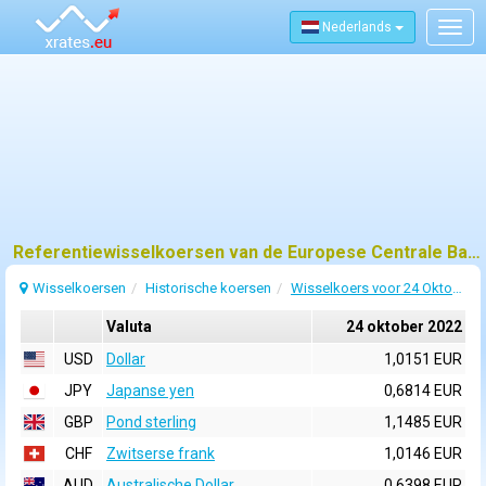
Nederlands
Togg
navig
Referentiewisselkoersen van de Europese Centrale Bank (ECB) voor 24 oktober 2022
Wisselkoersen
Historische koersen
Wisselkoers voor 24 Oktober 2022
Valuta
24 oktober 2022
USD
Dollar
1,0151 EUR
JPY
Japanse yen
0,6814 EUR
GBP
Pond sterling
1,1485 EUR
CHF
Zwitserse frank
1,0146 EUR
AUD
Australische Dollar
0,6398 EUR