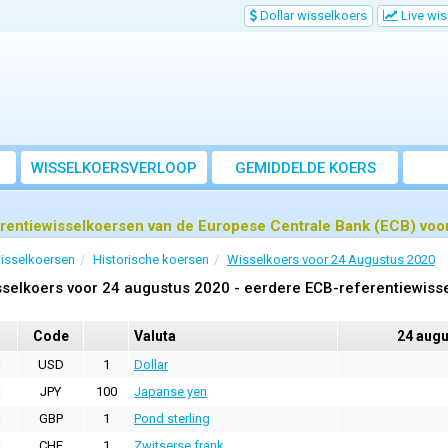
Dollar wisselkoers
Live wi
WISSELKOERSVERLOOP
GEMIDDELDE KOERS
rentiewisselkoersen van de Europese Centrale Bank (ECB) voo
isselkoersen
Historische koersen
Wisselkoers voor 24 Augustus 2020
selkoers voor 24 augustus 2020 - eerdere ECB-referentiewiss
Code
Valuta
24 augu
USD
1
Dollar
JPY
100
Japanse yen
GBP
1
Pond sterling
CHF
1
Zwitserse frank