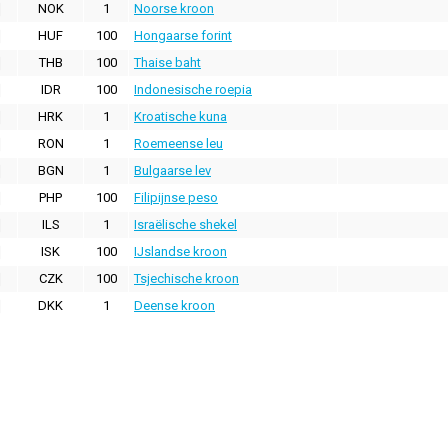
NOK
1
Noorse kroon
HUF
100
Hongaarse forint
THB
100
Thaise baht
IDR
100
Indonesische roepia
HRK
1
Kroatische kuna
RON
1
Roemeense leu
BGN
1
Bulgaarse lev
PHP
100
Filipijnse peso
ILS
1
Israëlische shekel
ISK
100
IJslandse kroon
CZK
100
Tsjechische kroon
DKK
1
Deense kroon