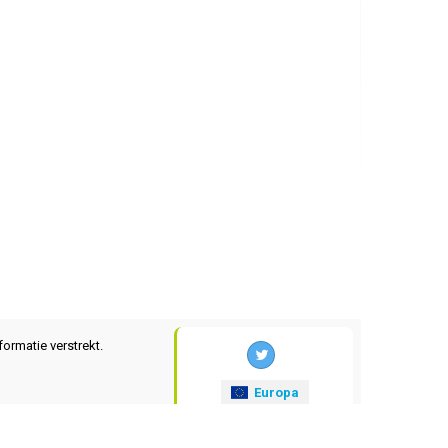
formatie verstrekt.
Europa
xrates
.eu
© 2025-2026