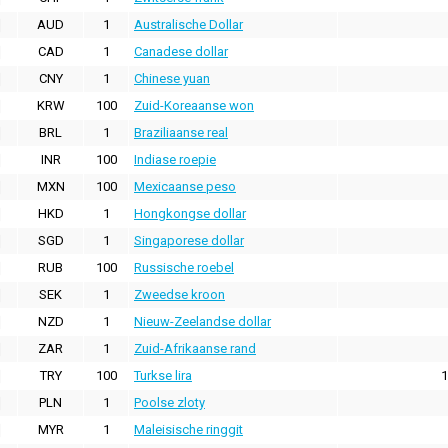
AUD
1
Australische Dollar
CAD
1
Canadese dollar
CNY
1
Chinese yuan
KRW
100
Zuid-Koreaanse won
BRL
1
Braziliaanse real
INR
100
Indiase roepie
MXN
100
Mexicaanse peso
HKD
1
Hongkongse dollar
SGD
1
Singaporese dollar
RUB
100
Russische roebel
SEK
1
Zweedse kroon
NZD
1
Nieuw-Zeelandse dollar
ZAR
1
Zuid-Afrikaanse rand
TRY
100
Turkse lira
1
PLN
1
Poolse zloty
MYR
1
Maleisische ringgit