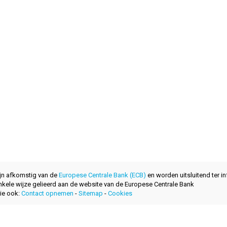
ijn afkomstig van de
Europese Centrale Bank (ECB)
en worden uitsluitend ter in
nkele wijze gelieerd aan de website van de Europese Centrale Bank
ie ook:
Contact opnemen
-
Sitemap
-
Cookies
ontwikkeld met
door
layerzero.ro