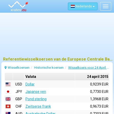
Nederlands
Togg
navig
Referentiewisselkoersen van de Europese Centrale Bank (ECB) voor 24 april 2015
Wisselkoersen
Historische koersen
Wisselkoers voor 24 April 2015
Valuta
24 april 2015
USD
Dollar
0,9239 EUR
JPY
Japanse yen
0,7730 EUR
GBP
Pond sterling
1,3968 EUR
CHF
Zwitserse frank
0,9673 EUR
AUD
Australische Dollar
0,7203 EUR