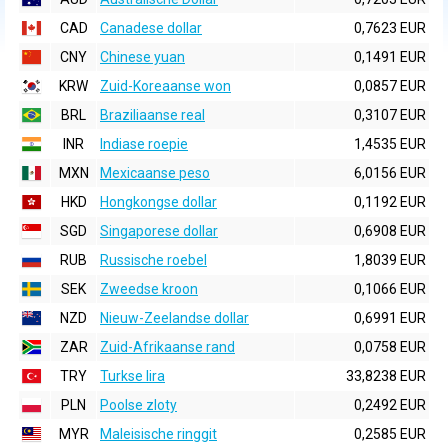
CAD
Canadese dollar
0,7623 EUR
CNY
Chinese yuan
0,1491 EUR
KRW
Zuid-Koreaanse won
0,0857 EUR
BRL
Braziliaanse real
0,3107 EUR
INR
Indiase roepie
1,4535 EUR
MXN
Mexicaanse peso
6,0156 EUR
HKD
Hongkongse dollar
0,1192 EUR
SGD
Singaporese dollar
0,6908 EUR
RUB
Russische roebel
1,8039 EUR
SEK
Zweedse kroon
0,1066 EUR
NZD
Nieuw-Zeelandse dollar
0,6991 EUR
ZAR
Zuid-Afrikaanse rand
0,0758 EUR
TRY
Turkse lira
33,8238 EUR
PLN
Poolse zloty
0,2492 EUR
MYR
Maleisische ringgit
0,2585 EUR