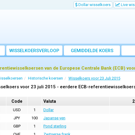
Dollar wisselkoers
Live wi
WISSELKOERSVERLOOP
GEMIDDELDE KOERS
rentiewisselkoersen van de Europese Centrale Bank (ECB) voor
isselkoersen
Historische koersen
Wisselkoers voor 23 Juli 2015
selkoers voor 23 juli 2015 - eerdere ECB-referentiewisselkoer
Code
Valuta
2
USD
1
Dollar
JPY
100
Japanse yen
GBP
1
Pond sterling
CHF
1
Zwitserse frank