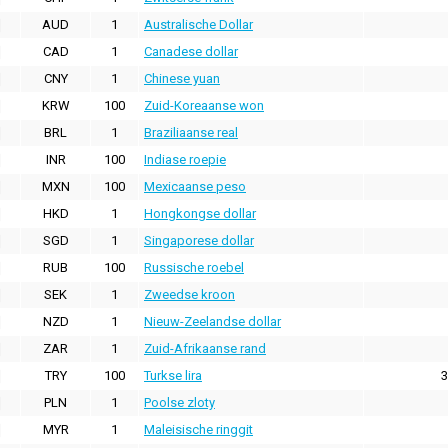
AUD
1
Australische Dollar
CAD
1
Canadese dollar
CNY
1
Chinese yuan
KRW
100
Zuid-Koreaanse won
BRL
1
Braziliaanse real
INR
100
Indiase roepie
MXN
100
Mexicaanse peso
HKD
1
Hongkongse dollar
SGD
1
Singaporese dollar
RUB
100
Russische roebel
SEK
1
Zweedse kroon
NZD
1
Nieuw-Zeelandse dollar
ZAR
1
Zuid-Afrikaanse rand
TRY
100
Turkse lira
3
PLN
1
Poolse zloty
MYR
1
Maleisische ringgit