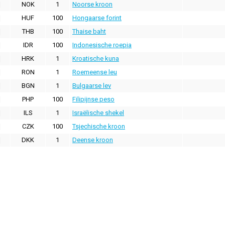
NOK
1
Noorse kroon
HUF
100
Hongaarse forint
THB
100
Thaise baht
IDR
100
Indonesische roepia
HRK
1
Kroatische kuna
RON
1
Roemeense leu
BGN
1
Bulgaarse lev
PHP
100
Filipijnse peso
ILS
1
Israëlische shekel
CZK
100
Tsjechische kroon
DKK
1
Deense kroon