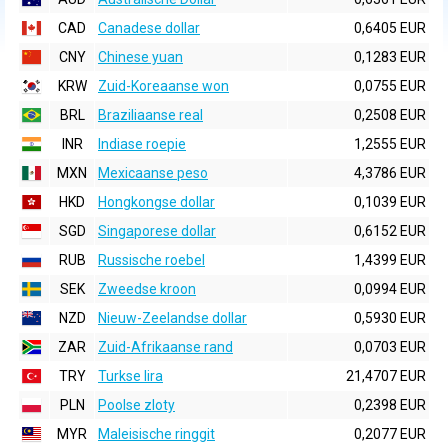
CAD
Canadese dollar
0,6405 EUR
CNY
Chinese yuan
0,1283 EUR
KRW
Zuid-Koreaanse won
0,0755 EUR
BRL
Braziliaanse real
0,2508 EUR
INR
Indiase roepie
1,2555 EUR
MXN
Mexicaanse peso
4,3786 EUR
HKD
Hongkongse dollar
0,1039 EUR
SGD
Singaporese dollar
0,6152 EUR
RUB
Russische roebel
1,4399 EUR
SEK
Zweedse kroon
0,0994 EUR
NZD
Nieuw-Zeelandse dollar
0,5930 EUR
ZAR
Zuid-Afrikaanse rand
0,0703 EUR
TRY
Turkse lira
21,4707 EUR
PLN
Poolse zloty
0,2398 EUR
MYR
Maleisische ringgit
0,2077 EUR