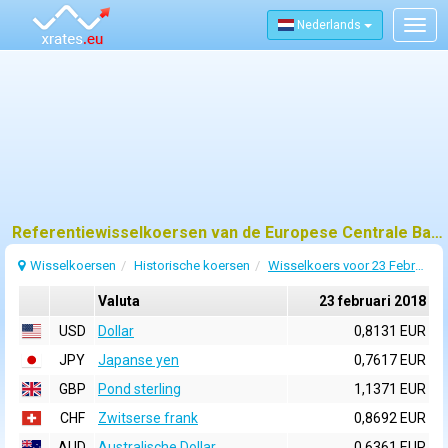
Nederlands
Togg
navig
Referentiewisselkoersen van de Europese Centrale Bank (ECB) voor 23 februari 2018
Wisselkoersen
Historische koersen
Wisselkoers voor 23 Februari 2018
Valuta
23 februari 2018
USD
Dollar
0,8131 EUR
JPY
Japanse yen
0,7617 EUR
GBP
Pond sterling
1,1371 EUR
CHF
Zwitserse frank
0,8692 EUR
AUD
Australische Dollar
0,6361 EUR