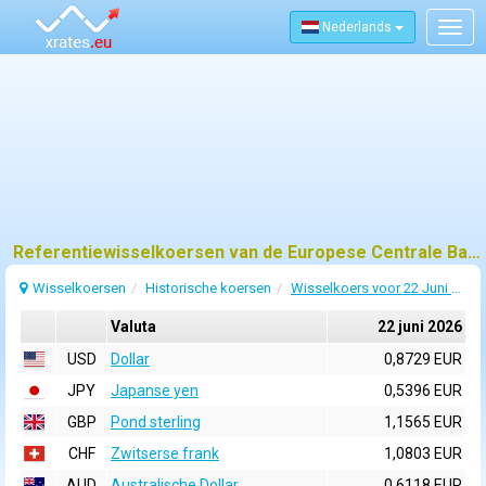
Nederlands
Togg
navig
Referentiewisselkoersen van de Europese Centrale Bank (ECB) voor 22 juni 2026
Wisselkoersen
Historische koersen
Wisselkoers voor 22 Juni 2026
Valuta
22 juni 2026
USD
Dollar
0,8729 EUR
JPY
Japanse yen
0,5396 EUR
GBP
Pond sterling
1,1565 EUR
CHF
Zwitserse frank
1,0803 EUR
AUD
Australische Dollar
0,6118 EUR