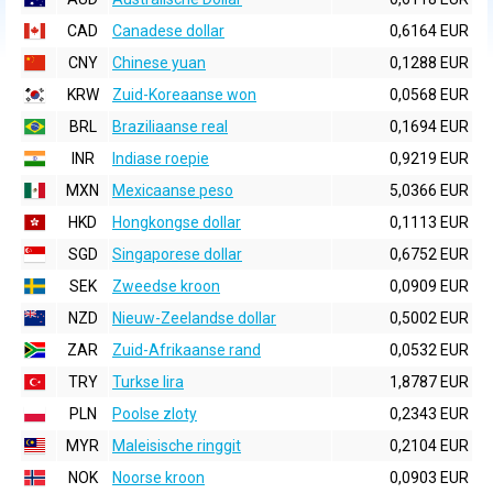
CAD
Canadese dollar
0,6164 EUR
CNY
Chinese yuan
0,1288 EUR
KRW
Zuid-Koreaanse won
0,0568 EUR
BRL
Braziliaanse real
0,1694 EUR
INR
Indiase roepie
0,9219 EUR
MXN
Mexicaanse peso
5,0366 EUR
HKD
Hongkongse dollar
0,1113 EUR
SGD
Singaporese dollar
0,6752 EUR
SEK
Zweedse kroon
0,0909 EUR
NZD
Nieuw-Zeelandse dollar
0,5002 EUR
ZAR
Zuid-Afrikaanse rand
0,0532 EUR
TRY
Turkse lira
1,8787 EUR
PLN
Poolse zloty
0,2343 EUR
MYR
Maleisische ringgit
0,2104 EUR
NOK
Noorse kroon
0,0903 EUR