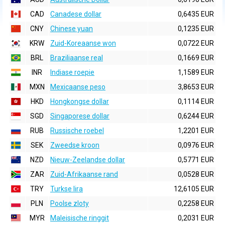
CAD
Canadese dollar
0,6435 EUR
CNY
Chinese yuan
0,1235 EUR
KRW
Zuid-Koreaanse won
0,0722 EUR
BRL
Braziliaanse real
0,1669 EUR
INR
Indiase roepie
1,1589 EUR
MXN
Mexicaanse peso
3,8653 EUR
HKD
Hongkongse dollar
0,1114 EUR
SGD
Singaporese dollar
0,6244 EUR
RUB
Russische roebel
1,2201 EUR
SEK
Zweedse kroon
0,0976 EUR
NZD
Nieuw-Zeelandse dollar
0,5771 EUR
ZAR
Zuid-Afrikaanse rand
0,0528 EUR
TRY
Turkse lira
12,6105 EUR
PLN
Poolse zloty
0,2258 EUR
MYR
Maleisische ringgit
0,2031 EUR