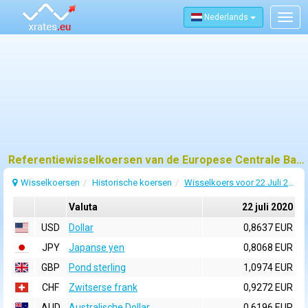
Nederlands
Togg
navig
Referentiewisselkoersen van de Europese Centrale Bank (ECB) voor 22 juli 2020
Wisselkoersen
Historische koersen
Wisselkoers voor 22 Juli 2020
Valuta
22 juli 2020
USD
Dollar
0,8637 EUR
JPY
Japanse yen
0,8068 EUR
GBP
Pond sterling
1,0974 EUR
CHF
Zwitserse frank
0,9272 EUR
AUD
Australische Dollar
0,6196 EUR