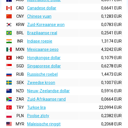
CAD
Canadese dollar
0,6641 EUR
CNY
Chinese yuan
0,1283 EUR
KRW
Zuid-Koreaanse won
0,0783 EUR
BRL
Braziliaanse real
0,2541 EUR
INR
Indiase roepie
1,3174 EUR
MXN
Mexicaanse peso
4,3242 EUR
HKD
Hongkongse dollar
0,1079 EUR
SGD
Singaporese dollar
0,6278 EUR
RUB
Russische roebel
1,4473 EUR
SEK
Zweedse kroon
0,1007 EUR
NZD
Nieuw-Zeelandse dollar
0,5916 EUR
ZAR
Zuid-Afrikaanse rand
0,0664 EUR
TRY
Turkse lira
22,0994 EUR
PLN
Poolse zloty
0,2382 EUR
MYR
Maleisische ringgit
0,2068 EUR