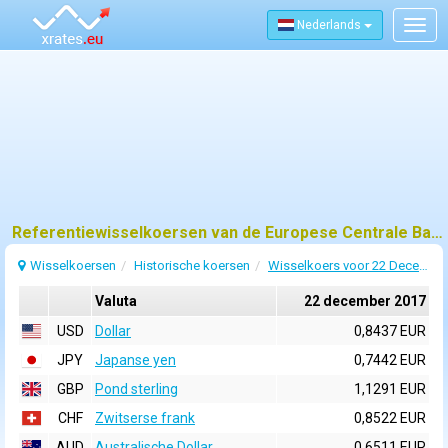
Nederlands
Togg
navig
Referentiewisselkoersen van de Europese Centrale Bank (ECB) voor 22 december 2017
Wisselkoersen
Historische koersen
Wisselkoers voor 22 December 2017
Valuta
22 december 2017
USD
Dollar
0,8437 EUR
JPY
Japanse yen
0,7442 EUR
GBP
Pond sterling
1,1291 EUR
CHF
Zwitserse frank
0,8522 EUR
AUD
Australische Dollar
0,6511 EUR