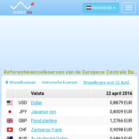
Nederlands
Togg
navig
Referentiewisselkoersen van de Europese Centrale Bank (ECB) voor 22 april 2016
Wisselkoersen
Historische koersen
Wisselkoers voor 22 April 2016
Valuta
22 april 2016
USD
Dollar
0,8879 EUR
JPY
Japanse yen
0,8009 EUR
GBP
Pond sterling
1,2766 EUR
CHF
Zwitserse frank
0,9098 EUR
AUD
Australische Dollar
0,6863 EUR