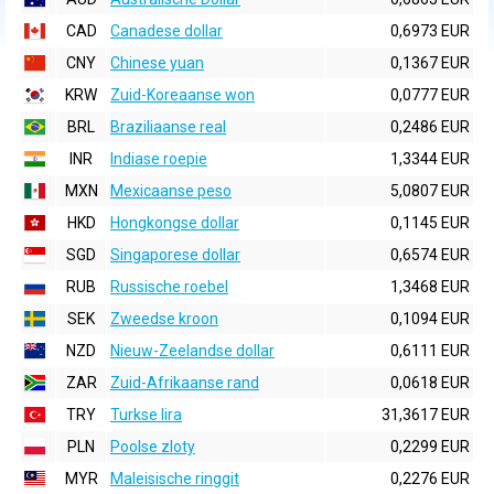
CAD
Canadese dollar
0,6973 EUR
CNY
Chinese yuan
0,1367 EUR
KRW
Zuid-Koreaanse won
0,0777 EUR
BRL
Braziliaanse real
0,2486 EUR
INR
Indiase roepie
1,3344 EUR
MXN
Mexicaanse peso
5,0807 EUR
HKD
Hongkongse dollar
0,1145 EUR
SGD
Singaporese dollar
0,6574 EUR
RUB
Russische roebel
1,3468 EUR
SEK
Zweedse kroon
0,1094 EUR
NZD
Nieuw-Zeelandse dollar
0,6111 EUR
ZAR
Zuid-Afrikaanse rand
0,0618 EUR
TRY
Turkse lira
31,3617 EUR
PLN
Poolse zloty
0,2299 EUR
MYR
Maleisische ringgit
0,2276 EUR