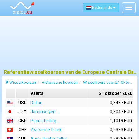
Nederlands
Togg
navig
Referentiewisselkoersen van de Europese Centrale Bank (ECB) voor 21 oktober 2020
Wisselkoersen
Historische koersen
Wisselkoers voor 21 Oktober 2020
Valuta
21 oktober 2020
USD
Dollar
0,8437 EUR
JPY
Japanse yen
0,8047 EUR
GBP
Pond sterling
1,1019 EUR
CHF
Zwitserse frank
0,9333 EUR
AUD
Australische Dollar
0,5976 EUR