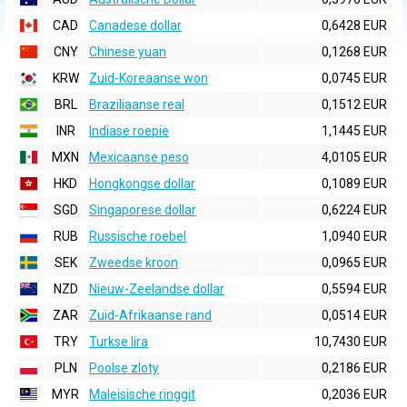
CAD
Canadese dollar
0,6428 EUR
CNY
Chinese yuan
0,1268 EUR
KRW
Zuid-Koreaanse won
0,0745 EUR
BRL
Braziliaanse real
0,1512 EUR
INR
Indiase roepie
1,1445 EUR
MXN
Mexicaanse peso
4,0105 EUR
HKD
Hongkongse dollar
0,1089 EUR
SGD
Singaporese dollar
0,6224 EUR
RUB
Russische roebel
1,0940 EUR
SEK
Zweedse kroon
0,0965 EUR
NZD
Nieuw-Zeelandse dollar
0,5594 EUR
ZAR
Zuid-Afrikaanse rand
0,0514 EUR
TRY
Turkse lira
10,7430 EUR
PLN
Poolse zloty
0,2186 EUR
MYR
Maleisische ringgit
0,2036 EUR