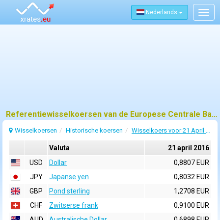
Nederlands
Togg
navig
Referentiewisselkoersen van de Europese Centrale Bank (ECB) voor 21 april 2016
Wisselkoersen
Historische koersen
Wisselkoers voor 21 April 2016
Valuta
21 april 2016
USD
Dollar
0,8807 EUR
JPY
Japanse yen
0,8032 EUR
GBP
Pond sterling
1,2708 EUR
CHF
Zwitserse frank
0,9100 EUR
AUD
Australische Dollar
0,6898 EUR