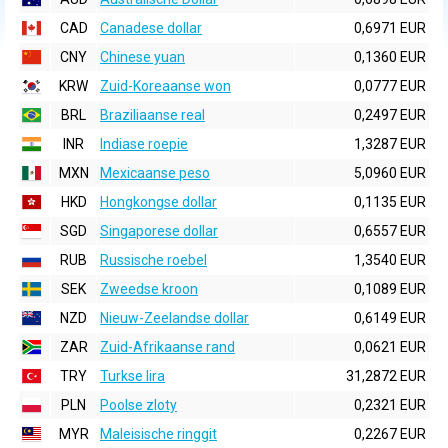
CAD
Canadese dollar
0,6971 EUR
CNY
Chinese yuan
0,1360 EUR
KRW
Zuid-Koreaanse won
0,0777 EUR
BRL
Braziliaanse real
0,2497 EUR
INR
Indiase roepie
1,3287 EUR
MXN
Mexicaanse peso
5,0960 EUR
HKD
Hongkongse dollar
0,1135 EUR
SGD
Singaporese dollar
0,6557 EUR
RUB
Russische roebel
1,3540 EUR
SEK
Zweedse kroon
0,1089 EUR
NZD
Nieuw-Zeelandse dollar
0,6149 EUR
ZAR
Zuid-Afrikaanse rand
0,0621 EUR
TRY
Turkse lira
31,2872 EUR
PLN
Poolse zloty
0,2321 EUR
MYR
Maleisische ringgit
0,2267 EUR