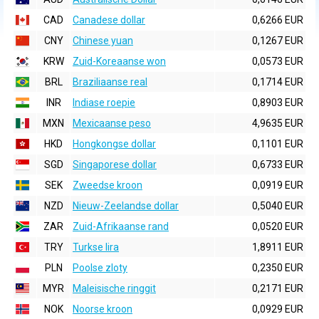
CAD
Canadese dollar
0,6266 EUR
CNY
Chinese yuan
0,1267 EUR
KRW
Zuid-Koreaanse won
0,0573 EUR
BRL
Braziliaanse real
0,1714 EUR
INR
Indiase roepie
0,8903 EUR
MXN
Mexicaanse peso
4,9635 EUR
HKD
Hongkongse dollar
0,1101 EUR
SGD
Singaporese dollar
0,6733 EUR
SEK
Zweedse kroon
0,0919 EUR
NZD
Nieuw-Zeelandse dollar
0,5040 EUR
ZAR
Zuid-Afrikaanse rand
0,0520 EUR
TRY
Turkse lira
1,8911 EUR
PLN
Poolse zloty
0,2350 EUR
MYR
Maleisische ringgit
0,2171 EUR
NOK
Noorse kroon
0,0929 EUR