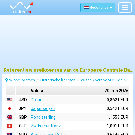
Nederlands
Togg
navig
Referentiewisselkoersen van de Europese Centrale Bank (ECB) voor 20 mei 2026
Wisselkoersen
Historische koersen
Wisselkoers voor 20 Mei 2026
Valuta
20 mei 2026
USD
Dollar
0,8621 EUR
JPY
Japanse yen
0,5421 EUR
GBP
Pond sterling
1,1553 EUR
CHF
Zwitserse frank
1,0911 EUR
AUD
Australische Dollar
0,6146 EUR