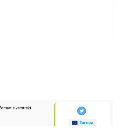
formatie verstrekt.
Europa
xrates
.eu
© 2025-2026