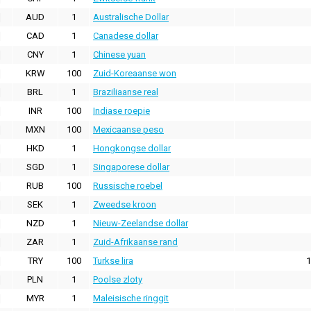
AUD
1
Australische Dollar
CAD
1
Canadese dollar
CNY
1
Chinese yuan
KRW
100
Zuid-Koreaanse won
BRL
1
Braziliaanse real
INR
100
Indiase roepie
MXN
100
Mexicaanse peso
HKD
1
Hongkongse dollar
SGD
1
Singaporese dollar
RUB
100
Russische roebel
SEK
1
Zweedse kroon
NZD
1
Nieuw-Zeelandse dollar
ZAR
1
Zuid-Afrikaanse rand
TRY
100
Turkse lira
1
PLN
1
Poolse zloty
MYR
1
Maleisische ringgit