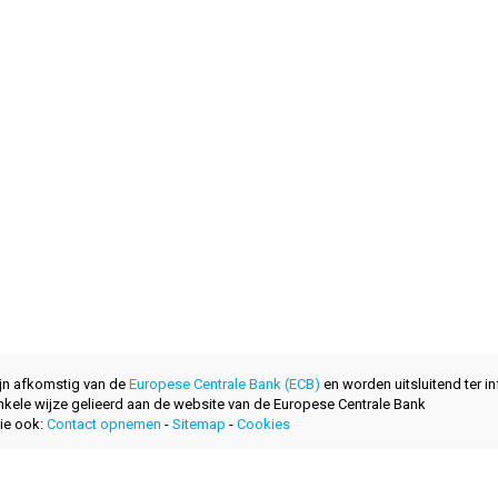
ijn afkomstig van de
Europese Centrale Bank (ECB)
en worden uitsluitend ter in
nkele wijze gelieerd aan de website van de Europese Centrale Bank
ie ook:
Contact opnemen
-
Sitemap
-
Cookies
ontwikkeld met
door
layerzero.ro