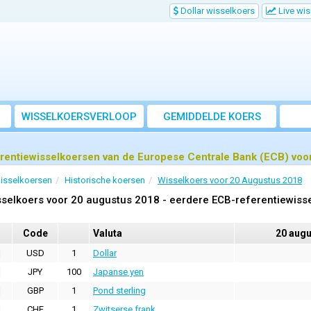
Dollar wisselkoers
Live wi
WISSELKOERSVERLOOP
GEMIDDELDE KOERS
rentiewisselkoersen van de Europese Centrale Bank (ECB) voo
isselkoersen
Historische koersen
Wisselkoers voor 20 Augustus 2018
selkoers voor 20 augustus 2018 - eerdere ECB-referentiewiss
Code
Valuta
20 augu
USD
1
Dollar
JPY
100
Japanse yen
GBP
1
Pond sterling
CHF
1
Zwitserse frank