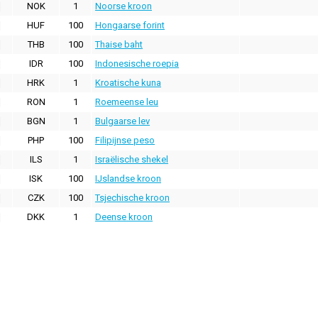
NOK
1
Noorse kroon
HUF
100
Hongaarse forint
THB
100
Thaise baht
IDR
100
Indonesische roepia
HRK
1
Kroatische kuna
RON
1
Roemeense leu
BGN
1
Bulgaarse lev
PHP
100
Filipijnse peso
ILS
1
Israëlische shekel
ISK
100
IJslandse kroon
CZK
100
Tsjechische kroon
DKK
1
Deense kroon