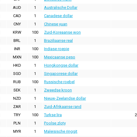
AUD
1
Australische Dollar
CAD
1
Canadese dollar
CNY
1
Chinese yuan
KRW
100
Zuid-Koreaanse won
BRL
1
Braziliaanse real
INR
100
Indiase roepie
MXN
100
Mexicaanse peso
HKD
1
Hongkongse dollar
SGD
1
Singaporese dollar
RUB
100
Russische roebel
SEK
1
Zweedse kroon
NZD
1
Nieuw-Zeelandse dollar
ZAR
1
Zuid-Afrikaanse rand
TRY
100
Turkse lira
2
PLN
1
Poolse zloty
MYR
1
Maleisische ringgit