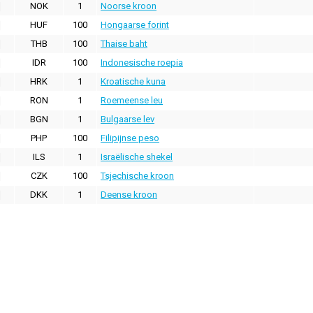
NOK
1
Noorse kroon
HUF
100
Hongaarse forint
THB
100
Thaise baht
IDR
100
Indonesische roepia
HRK
1
Kroatische kuna
RON
1
Roemeense leu
BGN
1
Bulgaarse lev
PHP
100
Filipijnse peso
ILS
1
Israëlische shekel
CZK
100
Tsjechische kroon
DKK
1
Deense kroon