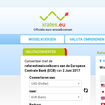
Officiële euro-wisselkoersen
WISSELKOERSEN
VALUTA OMREKENEN
VALUTACONVERTER
Refe
W
Converteer met de
referentiewisselkoers van de Europese
Wis
Centrale Bank (ECB)
van
2 Juni 2017
:
Converteren van:
USD (Dollar)
naar:
EUR (Euro)
Bedrag: