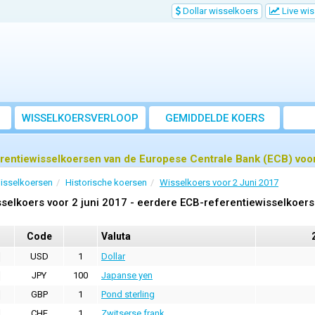
Dollar wisselkoers
Live wi
WISSELKOERSVERLOOP
GEMIDDELDE KOERS
rentiewisselkoersen van de Europese Centrale Bank (ECB) voor
isselkoersen
Historische koersen
Wisselkoers voor 2 Juni 2017
selkoers voor 2 juni 2017 - eerdere ECB-referentiewisselkoer
Code
Valuta
USD
1
Dollar
JPY
100
Japanse yen
GBP
1
Pond sterling
CHF
1
Zwitserse frank