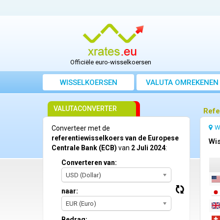
Officiële euro-wisselkoersen
WISSELKOERSEN
VALUTA OMREKENEN
VALUTACONVERTER
Refe
W
Converteer met de
referentiewisselkoers van de Europese
Wis
Centrale Bank (ECB)
van
2 Juli 2024
:
Converteren van:
USD (Dollar)
naar:
EUR (Euro)
Bedrag: