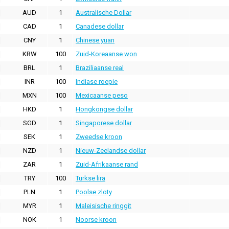
AUD
1
Australische Dollar
CAD
1
Canadese dollar
CNY
1
Chinese yuan
KRW
100
Zuid-Koreaanse won
BRL
1
Braziliaanse real
INR
100
Indiase roepie
MXN
100
Mexicaanse peso
HKD
1
Hongkongse dollar
SGD
1
Singaporese dollar
SEK
1
Zweedse kroon
NZD
1
Nieuw-Zeelandse dollar
ZAR
1
Zuid-Afrikaanse rand
TRY
100
Turkse lira
PLN
1
Poolse zloty
MYR
1
Maleisische ringgit
NOK
1
Noorse kroon