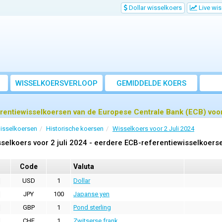
Dollar wisselkoers
Live wi
WISSELKOERSVERLOOP
GEMIDDELDE KOERS
rentiewisselkoersen van de Europese Centrale Bank (ECB) voor 
isselkoersen
Historische koersen
Wisselkoers voor 2 Juli 2024
selkoers voor 2 juli 2024 - eerdere ECB-referentiewisselkoers
Code
Valuta
USD
1
Dollar
JPY
100
Japanse yen
GBP
1
Pond sterling
CHF
1
Zwitserse frank