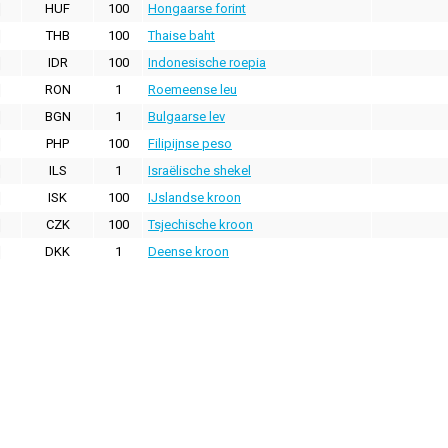
HUF
100
Hongaarse forint
THB
100
Thaise baht
IDR
100
Indonesische roepia
RON
1
Roemeense leu
BGN
1
Bulgaarse lev
PHP
100
Filipijnse peso
ILS
1
Israëlische shekel
ISK
100
IJslandse kroon
CZK
100
Tsjechische kroon
DKK
1
Deense kroon