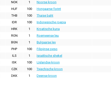
NOK
1
Noorse kroon
HUF
100
Hongaarse forint
THB
100
Thaise baht
IDR
100
Indonesische roepia
HRK
1
Kroatische kuna
RON
1
Roemeense leu
BGN
1
Bulgaarse lev
PHP
100
Filipijnse peso
ILS
1
Israëlische shekel
ISK
100
IJslandse kroon
CZK
100
Tsjechische kroon
DKK
1
Deense kroon