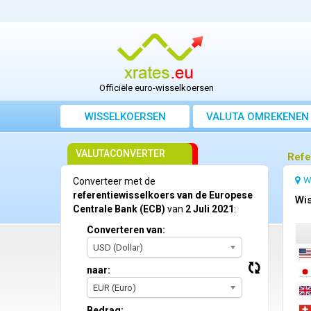
Officiële euro-wisselkoersen
WISSELKOERSEN
VALUTA OMREKENEN
VALUTACONVERTER
Refe
W
Converteer met de
referentiewisselkoers van de Europese
Wis
Centrale Bank (ECB)
van
2 Juli 2021
:
Converteren van:
USD (Dollar)
naar:
EUR (Euro)
Bedrag: