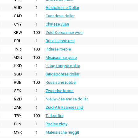
AUD
1
Australische Dollar
CAD
1
Canadese dollar
CNY
1
Chinese yuan
KRW
100
Zuid-Koreaanse won
BRL
1
Braziliaanse real
INR
100
Indiase roepie
MXN
100
Mexicaanse peso
HKD
1
Hongkongse dollar
SGD
1
Singaporese dollar
RUB
100
Russische roebel
SEK
1
Zweedse kroon
NZD
1
Nieuw-Zeelandse dollar
ZAR
1
Zuid-Afrikaanse rand
TRY
100
Turkse lira
PLN
1
Poolse zloty
MYR
1
Maleisische ringgit