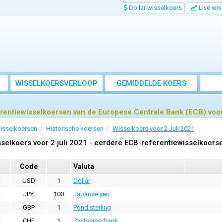
Dollar wisselkoers
Live wi
WISSELKOERSVERLOOP
GEMIDDELDE KOERS
rentiewisselkoersen van de Europese Centrale Bank (ECB) voor 
isselkoersen
Historische koersen
Wisselkoers voor 2 Juli 2021
selkoers voor 2 juli 2021 - eerdere ECB-referentiewisselkoers
Code
Valuta
USD
1
Dollar
JPY
100
Japanse yen
GBP
1
Pond sterling
CHF
1
Zwitserse frank