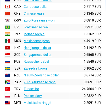
CAD
Canadese dollar
0,7117 EUR
CNY
Chinese yuan
0,1345 EUR
KRW
Zuid-Koreaanse won
0,0810 EUR
BRL
Braziliaanse real
0,2971 EUR
INR
Indiase roepie
1,3762 EUR
MXN
Mexicaanse peso
4,4919 EUR
HKD
Hongkongse dollar
0,1192 EUR
SGD
Singaporese dollar
0,6565 EUR
RUB
Russische roebel
1,5540 EUR
SEK
Zweedse kroon
0,1062 EUR
NZD
Nieuw-Zeelandse dollar
0,6774 EUR
ZAR
Zuid-Afrikaanse rand
0,0691 EUR
TRY
Turkse lira
24,7604 EUR
PLN
Poolse zloty
0,2322 EUR
MYR
Maleisische ringgit
0,2091 EUR