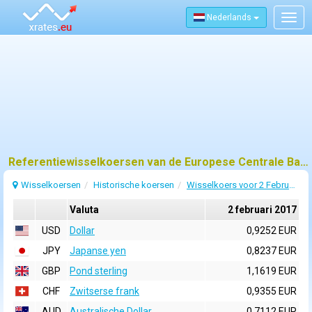
Nederlands
Togg
navig
Referentiewisselkoersen van de Europese Centrale Bank (ECB) voor 2 februari 2017
Wisselkoersen
Historische koersen
Wisselkoers voor 2 Februari 2017
Valuta
2 februari 2017
USD
Dollar
0,9252 EUR
JPY
Japanse yen
0,8237 EUR
GBP
Pond sterling
1,1619 EUR
CHF
Zwitserse frank
0,9355 EUR
AUD
Australische Dollar
0,7112 EUR