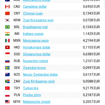
CAD
Canadese dollar
0,6950 EUR
CNY
Chinese yuan
0,1343 EUR
KRW
Zuid-Koreaanse won
0,0728 EUR
BRL
Braziliaanse real
0,1543 EUR
INR
Indiase roepie
1,1429 EUR
MXN
Mexicaanse peso
4,2194 EUR
HKD
Hongkongse dollar
0,1103 EUR
SGD
Singaporese dollar
0,6383 EUR
RUB
Russische roebel
1,2101 EUR
SEK
Zweedse kroon
0,0997 EUR
NZD
Nieuw-Zeelandse dollar
0,6137 EUR
ZAR
Zuid-Afrikaanse rand
0,0588 EUR
TRY
Turkse lira
9,2179 EUR
PLN
Poolse zloty
0,2187 EUR
MYR
Maleisische ringgit
0,2057 EUR