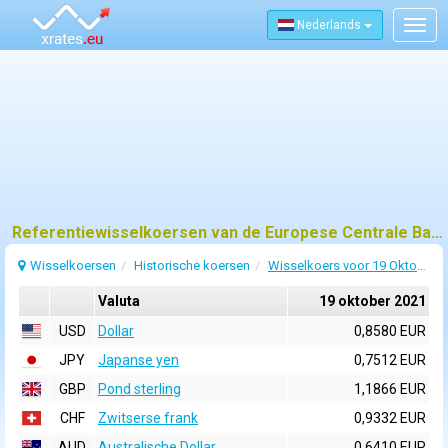
Nederlands
Togg
navig
Referentiewisselkoersen van de Europese Centrale Bank (ECB) voor 19 oktober 2021
Wisselkoersen
Historische koersen
Wisselkoers voor 19 Oktober 2021
Valuta
19 oktober 2021
USD
Dollar
0,8580 EUR
JPY
Japanse yen
0,7512 EUR
GBP
Pond sterling
1,1866 EUR
CHF
Zwitserse frank
0,9332 EUR
AUD
Australische Dollar
0,6410 EUR