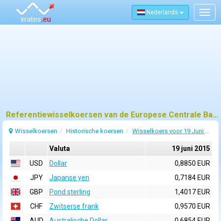
Nederlands
Togg
navig
Referentiewisselkoersen van de Europese Centrale Bank (ECB) voor 19 juni 2015
Wisselkoersen
Historische koersen
Wisselkoers voor 19 Juni 2015
Valuta
19 juni 2015
USD
Dollar
0,8850 EUR
JPY
Japanse yen
0,7184 EUR
GBP
Pond sterling
1,4017 EUR
CHF
Zwitserse frank
0,9570 EUR
AUD
Australische Dollar
0,6854 EUR