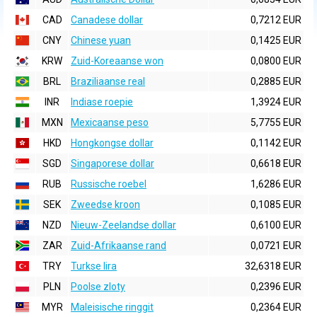
CAD
Canadese dollar
0,7212 EUR
CNY
Chinese yuan
0,1425 EUR
KRW
Zuid-Koreaanse won
0,0800 EUR
BRL
Braziliaanse real
0,2885 EUR
INR
Indiase roepie
1,3924 EUR
MXN
Mexicaanse peso
5,7755 EUR
HKD
Hongkongse dollar
0,1142 EUR
SGD
Singaporese dollar
0,6618 EUR
RUB
Russische roebel
1,6286 EUR
SEK
Zweedse kroon
0,1085 EUR
NZD
Nieuw-Zeelandse dollar
0,6100 EUR
ZAR
Zuid-Afrikaanse rand
0,0721 EUR
TRY
Turkse lira
32,6318 EUR
PLN
Poolse zloty
0,2396 EUR
MYR
Maleisische ringgit
0,2364 EUR