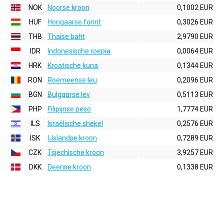
NOK
Noorse kroon
0,1002 EUR
HUF
Hongaarse forint
0,3026 EUR
THB
Thaise baht
2,9790 EUR
IDR
Indonesische roepia
0,0064 EUR
HRK
Kroatische kuna
0,1344 EUR
RON
Roemeense leu
0,2096 EUR
BGN
Bulgaarse lev
0,5113 EUR
PHP
Filipijnse peso
1,7774 EUR
ILS
Israëlische shekel
0,2576 EUR
ISK
IJslandse kroon
0,7289 EUR
CZK
Tsjechische kroon
3,9257 EUR
DKK
Deense kroon
0,1338 EUR