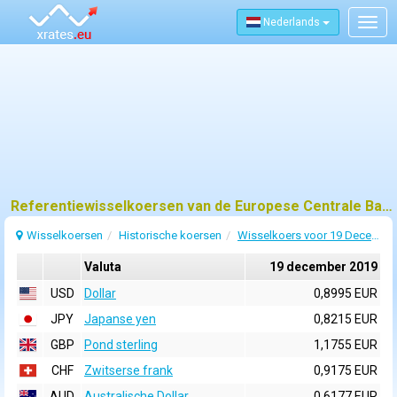
Nederlands
Togg
navig
Referentiewisselkoersen van de Europese Centrale Bank (ECB) voor 19 december 2019
Wisselkoersen
Historische koersen
Wisselkoers voor 19 December 2019
Valuta
19 december 2019
USD
Dollar
0,8995 EUR
JPY
Japanse yen
0,8215 EUR
GBP
Pond sterling
1,1755 EUR
CHF
Zwitserse frank
0,9175 EUR
AUD
Australische Dollar
0,6177 EUR