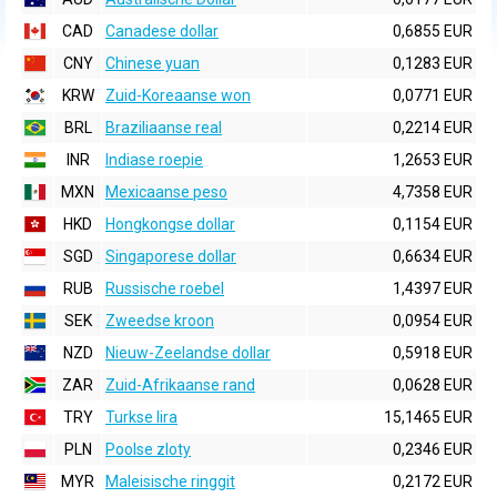
CAD
Canadese dollar
0,6855 EUR
CNY
Chinese yuan
0,1283 EUR
KRW
Zuid-Koreaanse won
0,0771 EUR
BRL
Braziliaanse real
0,2214 EUR
INR
Indiase roepie
1,2653 EUR
MXN
Mexicaanse peso
4,7358 EUR
HKD
Hongkongse dollar
0,1154 EUR
SGD
Singaporese dollar
0,6634 EUR
RUB
Russische roebel
1,4397 EUR
SEK
Zweedse kroon
0,0954 EUR
NZD
Nieuw-Zeelandse dollar
0,5918 EUR
ZAR
Zuid-Afrikaanse rand
0,0628 EUR
TRY
Turkse lira
15,1465 EUR
PLN
Poolse zloty
0,2346 EUR
MYR
Maleisische ringgit
0,2172 EUR