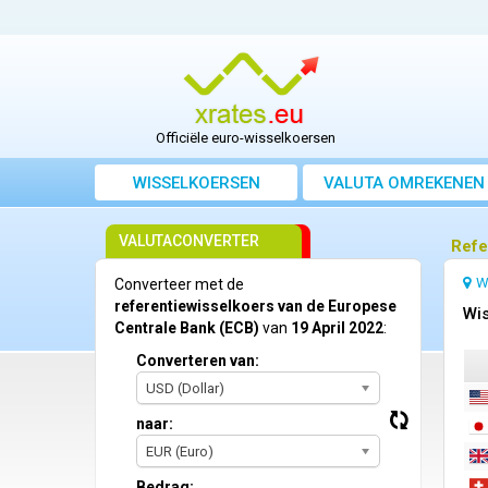
Officiële euro-wisselkoersen
WISSELKOERSEN
VALUTA OMREKENEN
VALUTACONVERTER
Refe
W
Converteer met de
referentiewisselkoers van de Europese
Wis
Centrale Bank (ECB)
van
19 April 2022
:
Converteren van:
USD (Dollar)
naar:
EUR (Euro)
Bedrag: