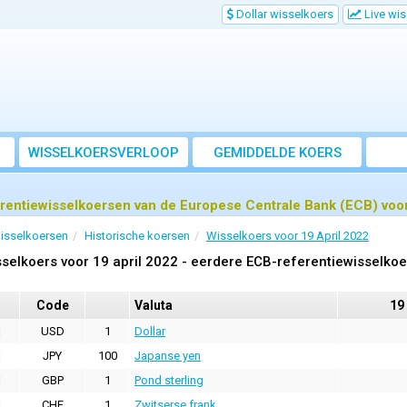
Dollar wisselkoers
Live wi
WISSELKOERSVERLOOP
GEMIDDELDE KOERS
rentiewisselkoersen van de Europese Centrale Bank (ECB) voor
isselkoersen
Historische koersen
Wisselkoers voor 19 April 2022
selkoers voor 19 april 2022 - eerdere ECB-referentiewisselko
Code
Valuta
19
USD
1
Dollar
JPY
100
Japanse yen
GBP
1
Pond sterling
CHF
1
Zwitserse frank