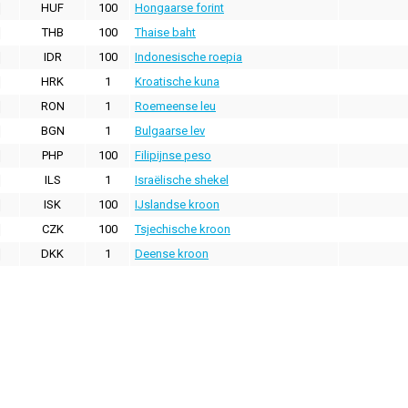
HUF
100
Hongaarse forint
THB
100
Thaise baht
IDR
100
Indonesische roepia
HRK
1
Kroatische kuna
RON
1
Roemeense leu
BGN
1
Bulgaarse lev
PHP
100
Filipijnse peso
ILS
1
Israëlische shekel
ISK
100
IJslandse kroon
CZK
100
Tsjechische kroon
DKK
1
Deense kroon