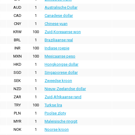
AUD
1
Australische Dollar
CAD
1
Canadese dollar
CNY
1
Chinese yuan
KRW
100
Zuid-Koreaanse won
BRL
1
Braziliaanse real
INR
100
Indiase roepie
MXN
100
Mexicaanse peso
HKD
1
Hongkongse dollar
SGD
1
Singaporese dollar
SEK
1
Zweedse kroon
NZD
1
Nieuw-Zeelandse dollar
ZAR
1
Zuid-Afrikaanse rand
TRY
100
Turkse lira
PLN
1
Poolse zloty
MYR
1
Maleisische ringgit
NOK
1
Noorse kroon