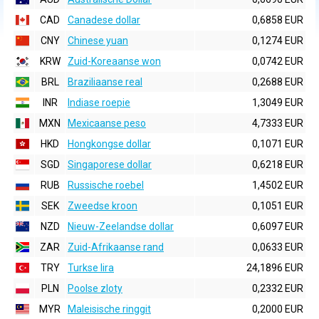
CAD
Canadese dollar
0,6858 EUR
CNY
Chinese yuan
0,1274 EUR
KRW
Zuid-Koreaanse won
0,0742 EUR
BRL
Braziliaanse real
0,2688 EUR
INR
Indiase roepie
1,3049 EUR
MXN
Mexicaanse peso
4,7333 EUR
HKD
Hongkongse dollar
0,1071 EUR
SGD
Singaporese dollar
0,6218 EUR
RUB
Russische roebel
1,4502 EUR
SEK
Zweedse kroon
0,1051 EUR
NZD
Nieuw-Zeelandse dollar
0,6097 EUR
ZAR
Zuid-Afrikaanse rand
0,0633 EUR
TRY
Turkse lira
24,1896 EUR
PLN
Poolse zloty
0,2332 EUR
MYR
Maleisische ringgit
0,2000 EUR