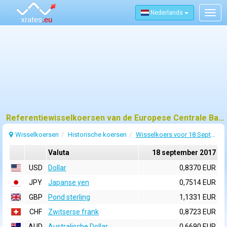
Nederlands
Togg
navig
Referentiewisselkoersen van de Europese Centrale Bank (ECB) voor 18 september 2017
Wisselkoersen
Historische koersen
Wisselkoers voor 18 September 2017
Valuta
18 september 2017
USD
Dollar
0,8370 EUR
JPY
Japanse yen
0,7514 EUR
GBP
Pond sterling
1,1331 EUR
CHF
Zwitserse frank
0,8723 EUR
AUD
Australische Dollar
0,6690 EUR