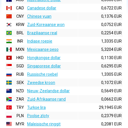
CAD
Canadese dollar
0,6722 EUR
CNY
Chinese yuan
0,1376 EUR
KRW
Zuid-Koreaanse won
0,0752 EUR
BRL
Braziliaanse real
0,2254 EUR
INR
Indiase roepie
1,3335 EUR
MXN
Mexicaanse peso
5,3204 EUR
HKD
Hongkongse dollar
0,1130 EUR
SGD
Singaporese dollar
0,6295 EUR
RUB
Russische roebel
1,3305 EUR
SEK
Zweedse kroon
0,1072 EUR
NZD
Nieuw-Zeelandse dollar
0,5649 EUR
ZAR
Zuid-Afrikaanse rand
0,0662 EUR
TRY
Turkse lira
29,1945 EUR
PLN
Poolse zloty
0,2379 EUR
MYR
Maleisische ringgit
0,2081 EUR