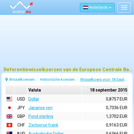
Nederlands
Togg
navig
Referentiewisselkoersen van de Europese Centrale Bank (ECB) voor 18 september 2015
Wisselkoersen
Historische koersen
Wisselkoers voor 18 September 2015
Valuta
18 september 2015
USD
Dollar
0,8757 EUR
JPY
Japanse yen
0,7336 EUR
GBP
Pond sterling
1,3702 EUR
CHF
Zwitserse frank
0,9163 EUR
AUD
Australische Dollar
0,6366 EUR