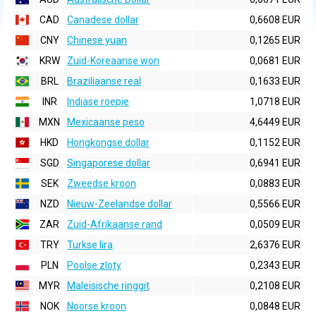
CAD
Canadese dollar
0,6608 EUR
CNY
Chinese yuan
0,1265 EUR
KRW
Zuid-Koreaanse won
0,0681 EUR
BRL
Braziliaanse real
0,1633 EUR
INR
Indiase roepie
1,0718 EUR
MXN
Mexicaanse peso
4,6449 EUR
HKD
Hongkongse dollar
0,1152 EUR
SGD
Singaporese dollar
0,6941 EUR
SEK
Zweedse kroon
0,0883 EUR
NZD
Nieuw-Zeelandse dollar
0,5566 EUR
ZAR
Zuid-Afrikaanse rand
0,0509 EUR
TRY
Turkse lira
2,6376 EUR
PLN
Poolse zloty
0,2343 EUR
MYR
Maleisische ringgit
0,2108 EUR
NOK
Noorse kroon
0,0848 EUR