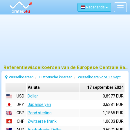
Nederlands
Togg
navig
Referentiewisselkoersen van de Europese Centrale Bank (ECB) voor 17 september 2024
Wisselkoersen
Historische koersen
Wisselkoers voor 17 September 2024
Valuta
17 september 2024
USD
Dollar
0,8977 EUR
JPY
Japanse yen
0,6381 EUR
GBP
Pond sterling
1,1865 EUR
CHF
Zwitserse frank
1,0633 EUR
AUD
Australische Dollar
0,6071 EUR