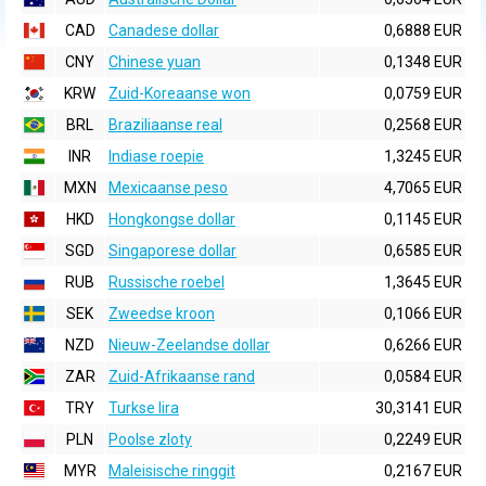
CAD
Canadese dollar
0,6888 EUR
CNY
Chinese yuan
0,1348 EUR
KRW
Zuid-Koreaanse won
0,0759 EUR
BRL
Braziliaanse real
0,2568 EUR
INR
Indiase roepie
1,3245 EUR
MXN
Mexicaanse peso
4,7065 EUR
HKD
Hongkongse dollar
0,1145 EUR
SGD
Singaporese dollar
0,6585 EUR
RUB
Russische roebel
1,3645 EUR
SEK
Zweedse kroon
0,1066 EUR
NZD
Nieuw-Zeelandse dollar
0,6266 EUR
ZAR
Zuid-Afrikaanse rand
0,0584 EUR
TRY
Turkse lira
30,3141 EUR
PLN
Poolse zloty
0,2249 EUR
MYR
Maleisische ringgit
0,2167 EUR