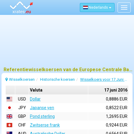
Nederlands
Togg
navig
Referentiewisselkoersen van de Europese Centrale Bank (ECB) voor 17 juni 2016
Wisselkoersen
Historische koersen
Wisselkoers voor 17 Juni 2016
Valuta
17 juni 2016
USD
Dollar
0,8886 EUR
JPY
Japanse yen
0,8522 EUR
GBP
Pond sterling
1,2695 EUR
CHF
Zwitserse frank
0,9244 EUR
AUD
Australische Dollar
0,6564 EUR