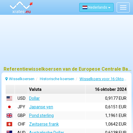
Nederlands
Togg
navig
Referentiewisselkoersen van de Europese Centrale Bank (ECB) voor 16 oktober 2024
Wisselkoersen
Historische koersen
Wisselkoers voor 16 Oktober 2024
Valuta
16 oktober 2024
USD
Dollar
0,9177 EUR
JPY
Japanse yen
0,6151 EUR
GBP
Pond sterling
1,1961 EUR
CHF
Zwitserse frank
1,0642 EUR
AUD
Australische Dollar
0,6138 EUR