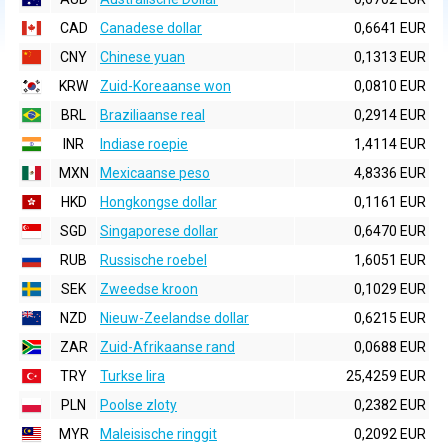
CAD
Canadese dollar
0,6641 EUR
CNY
Chinese yuan
0,1313 EUR
KRW
Zuid-Koreaanse won
0,0810 EUR
BRL
Braziliaanse real
0,2914 EUR
INR
Indiase roepie
1,4114 EUR
MXN
Mexicaanse peso
4,8336 EUR
HKD
Hongkongse dollar
0,1161 EUR
SGD
Singaporese dollar
0,6470 EUR
RUB
Russische roebel
1,6051 EUR
SEK
Zweedse kroon
0,1029 EUR
NZD
Nieuw-Zeelandse dollar
0,6215 EUR
ZAR
Zuid-Afrikaanse rand
0,0688 EUR
TRY
Turkse lira
25,4259 EUR
PLN
Poolse zloty
0,2382 EUR
MYR
Maleisische ringgit
0,2092 EUR