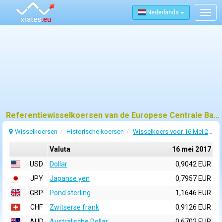
Nederlands
Togg
navig
Referentiewisselkoersen van de Europese Centrale Bank (ECB) voor 16 mei 2017
Wisselkoersen
Historische koersen
Wisselkoers voor 16 Mei 2017
Valuta
16 mei 2017
USD
Dollar
0,9042 EUR
JPY
Japanse yen
0,7957 EUR
GBP
Pond sterling
1,1646 EUR
CHF
Zwitserse frank
0,9126 EUR
AUD
Australische Dollar
0,6702 EUR