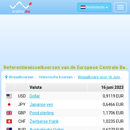
Nederlands
Togg
navig
Referentiewisselkoersen van de Europese Centrale Bank (ECB) voor 16 juni 2023
Wisselkoersen
Historische koersen
Wisselkoers voor 16 Juni 2023
Valuta
16 juni 2023
USD
Dollar
0,9119 EUR
JPY
Japanse yen
0,6466 EUR
GBP
Pond sterling
1,1706 EUR
CHF
Zwitserse frank
1,0235 EUR
AUD
Australische Dollar
0,6273 EUR