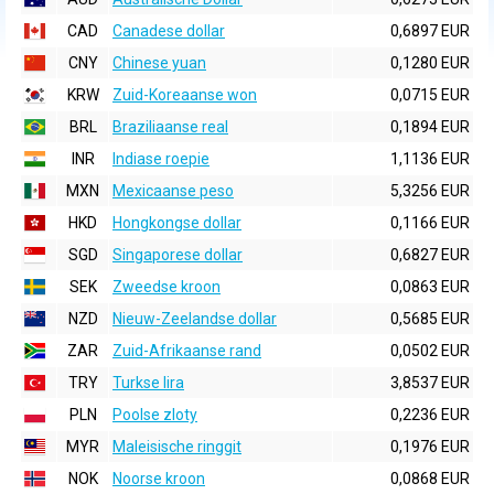
CAD
Canadese dollar
0,6897 EUR
CNY
Chinese yuan
0,1280 EUR
KRW
Zuid-Koreaanse won
0,0715 EUR
BRL
Braziliaanse real
0,1894 EUR
INR
Indiase roepie
1,1136 EUR
MXN
Mexicaanse peso
5,3256 EUR
HKD
Hongkongse dollar
0,1166 EUR
SGD
Singaporese dollar
0,6827 EUR
SEK
Zweedse kroon
0,0863 EUR
NZD
Nieuw-Zeelandse dollar
0,5685 EUR
ZAR
Zuid-Afrikaanse rand
0,0502 EUR
TRY
Turkse lira
3,8537 EUR
PLN
Poolse zloty
0,2236 EUR
MYR
Maleisische ringgit
0,1976 EUR
NOK
Noorse kroon
0,0868 EUR