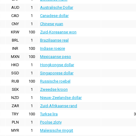
AUD
1
Australische Dollar
CAD
1
Canadese dollar
CNY
1
Chinese yuan
KRW
100
Zuid-Koreaanse won
BRL
1
Braziliaanse real
INR
100
Indiase roepie
MXN
100
Mexicaanse peso
HKD
1
Hongkongse dollar
SGD
1
Singaporese dollar
RUB
100
Russische roebel
SEK
1
Zweedse kroon
NZD
1
Nieuw-Zeelandse dollar
ZAR
1
Zuid-Afrikaanse rand
TRY
100
Turkse lira
3
PLN
1
Poolse zloty
MYR
1
Maleisische ringgit