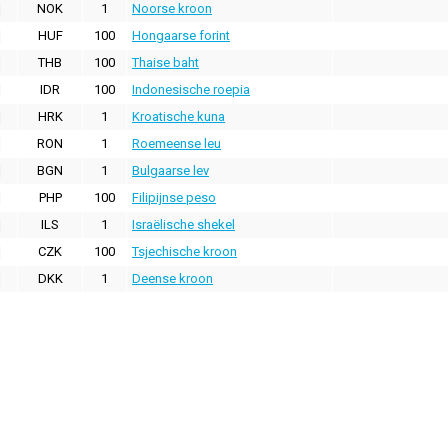
NOK
1
Noorse kroon
HUF
100
Hongaarse forint
THB
100
Thaise baht
IDR
100
Indonesische roepia
HRK
1
Kroatische kuna
RON
1
Roemeense leu
BGN
1
Bulgaarse lev
PHP
100
Filipijnse peso
ILS
1
Israëlische shekel
CZK
100
Tsjechische kroon
DKK
1
Deense kroon