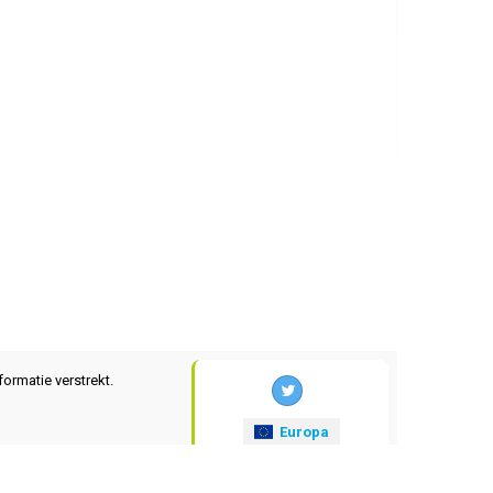
formatie verstrekt.
Europa
xrates
.eu
© 2025-2026