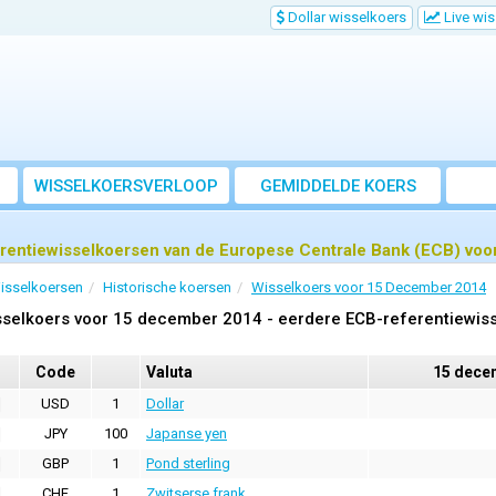
Dollar wisselkoers
Live wi
WISSELKOERSVERLOOP
GEMIDDELDE KOERS
rentiewisselkoersen van de Europese Centrale Bank (ECB) vo
isselkoersen
Historische koersen
Wisselkoers voor 15 December 2014
selkoers voor 15 december 2014 - eerdere ECB-referentiewis
Code
Valuta
15 dece
USD
1
Dollar
JPY
100
Japanse yen
GBP
1
Pond sterling
CHF
1
Zwitserse frank