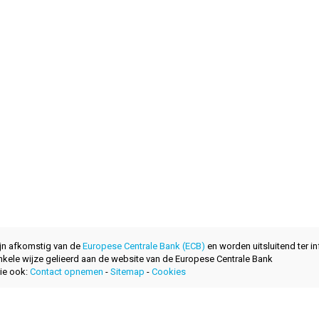
ijn afkomstig van de
Europese Centrale Bank (ECB)
en worden uitsluitend ter in
nkele wijze gelieerd aan de website van de Europese Centrale Bank
ie ook:
Contact opnemen
-
Sitemap
-
Cookies
ontwikkeld met
door
layerzero.ro