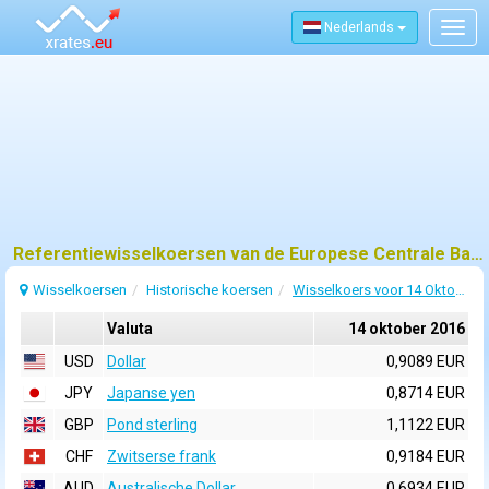
Nederlands
Togg
navig
Referentiewisselkoersen van de Europese Centrale Bank (ECB) voor 14 oktober 2016
Wisselkoersen
Historische koersen
Wisselkoers voor 14 Oktober 2016
Valuta
14 oktober 2016
USD
Dollar
0,9089 EUR
JPY
Japanse yen
0,8714 EUR
GBP
Pond sterling
1,1122 EUR
CHF
Zwitserse frank
0,9184 EUR
AUD
Australische Dollar
0,6934 EUR