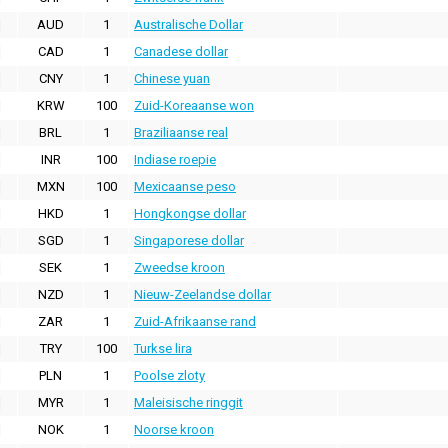
AUD
1
Australische Dollar
CAD
1
Canadese dollar
CNY
1
Chinese yuan
KRW
100
Zuid-Koreaanse won
BRL
1
Braziliaanse real
INR
100
Indiase roepie
MXN
100
Mexicaanse peso
HKD
1
Hongkongse dollar
SGD
1
Singaporese dollar
SEK
1
Zweedse kroon
NZD
1
Nieuw-Zeelandse dollar
ZAR
1
Zuid-Afrikaanse rand
TRY
100
Turkse lira
PLN
1
Poolse zloty
MYR
1
Maleisische ringgit
NOK
1
Noorse kroon