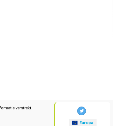
formatie verstrekt.
Europa
xrates
.eu
© 2025-2026