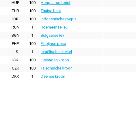
HUF
100
Hongaarse forint
THB
100
Thaise baht
IDR
100
Indonesische roepia
RON
1
Roemeense leu
BGN
1
Bulgaarse lev
PHP
100
Filipijnse peso
ILS
1
Israëlische shekel
ISK
100
IJslandse kroon
CZK
100
Tsjechische kroon
DKK
1
Deense kroon