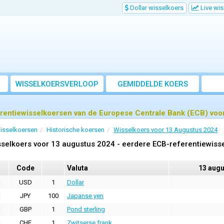
Dollar wisselkoers
Live wi
WISSELKOERSVERLOOP
GEMIDDELDE KOERS
rentiewisselkoersen van de Europese Centrale Bank (ECB) voo
isselkoersen
Historische koersen
Wisselkoers voor 13 Augustus 2024
selkoers voor 13 augustus 2024 - eerdere ECB-referentiewiss
Code
Valuta
13 augu
USD
1
Dollar
JPY
100
Japanse yen
GBP
1
Pond sterling
CHF
1
Zwitserse frank