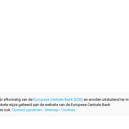
ijn afkomstig van de
Europese Centrale Bank (ECB)
en worden uitsluitend ter in
nkele wijze gelieerd aan de website van de Europese Centrale Bank
ie ook:
Contact opnemen
-
Sitemap
-
Cookies
ontwikkeld met
door
layerzero.ro