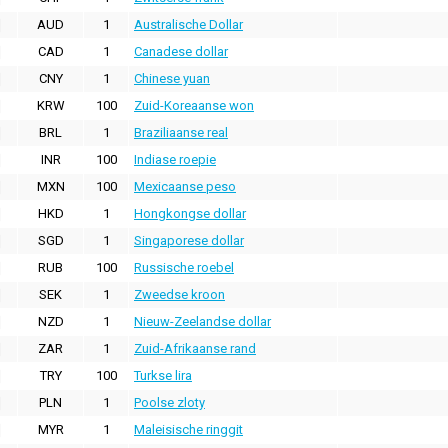
AUD
1
Australische Dollar
CAD
1
Canadese dollar
CNY
1
Chinese yuan
KRW
100
Zuid-Koreaanse won
BRL
1
Braziliaanse real
INR
100
Indiase roepie
MXN
100
Mexicaanse peso
HKD
1
Hongkongse dollar
SGD
1
Singaporese dollar
RUB
100
Russische roebel
SEK
1
Zweedse kroon
NZD
1
Nieuw-Zeelandse dollar
ZAR
1
Zuid-Afrikaanse rand
TRY
100
Turkse lira
PLN
1
Poolse zloty
MYR
1
Maleisische ringgit