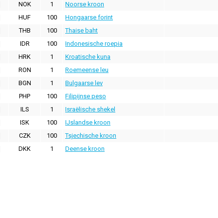
NOK
1
Noorse kroon
HUF
100
Hongaarse forint
THB
100
Thaise baht
IDR
100
Indonesische roepia
HRK
1
Kroatische kuna
RON
1
Roemeense leu
BGN
1
Bulgaarse lev
PHP
100
Filipijnse peso
ILS
1
Israëlische shekel
ISK
100
IJslandse kroon
CZK
100
Tsjechische kroon
DKK
1
Deense kroon