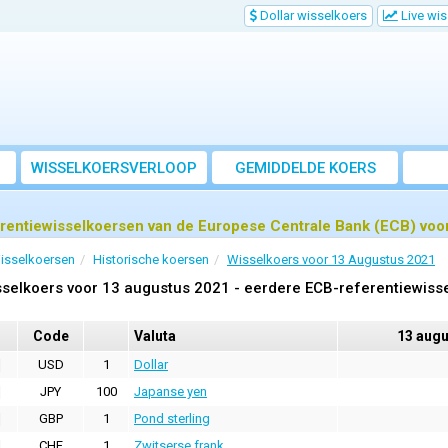
Dollar wisselkoers
Live wi
WISSELKOERSVERLOOP
GEMIDDELDE KOERS
rentiewisselkoersen van de Europese Centrale Bank (ECB) voo
isselkoersen
Historische koersen
Wisselkoers voor 13 Augustus 2021
selkoers voor 13 augustus 2021 - eerdere ECB-referentiewiss
Code
Valuta
13 augu
USD
1
Dollar
JPY
100
Japanse yen
GBP
1
Pond sterling
CHF
1
Zwitserse frank