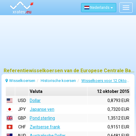
Nederlands
Togg
navig
Referentiewisselkoersen van de Europese Centrale Bank (ECB) voor 12 oktober 2015
Wisselkoersen
Historische koersen
Wisselkoers voor 12 Oktober 2015
Valuta
12 oktober 2015
USD
Dollar
0,8793 EUR
JPY
Japanse yen
0,7320 EUR
GBP
Pond sterling
1,3512 EUR
CHF
Zwitserse frank
0,9151 EUR
AUD
Australische Dollar
0,6481 EUR