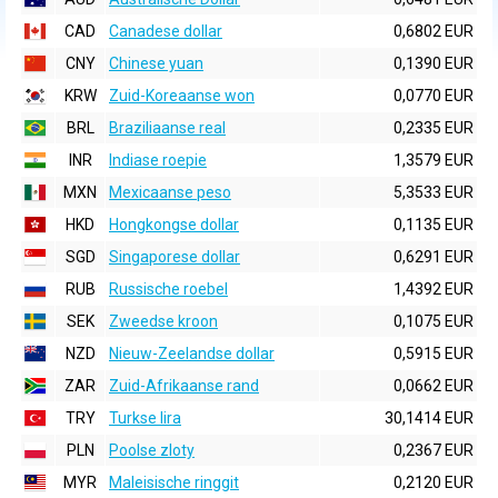
CAD
Canadese dollar
0,6802 EUR
CNY
Chinese yuan
0,1390 EUR
KRW
Zuid-Koreaanse won
0,0770 EUR
BRL
Braziliaanse real
0,2335 EUR
INR
Indiase roepie
1,3579 EUR
MXN
Mexicaanse peso
5,3533 EUR
HKD
Hongkongse dollar
0,1135 EUR
SGD
Singaporese dollar
0,6291 EUR
RUB
Russische roebel
1,4392 EUR
SEK
Zweedse kroon
0,1075 EUR
NZD
Nieuw-Zeelandse dollar
0,5915 EUR
ZAR
Zuid-Afrikaanse rand
0,0662 EUR
TRY
Turkse lira
30,1414 EUR
PLN
Poolse zloty
0,2367 EUR
MYR
Maleisische ringgit
0,2120 EUR