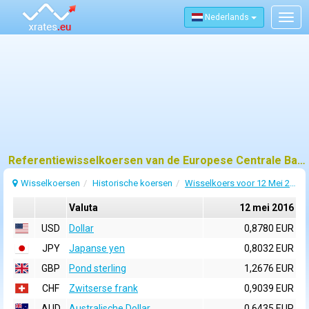
Nederlands
Togg
navig
Referentiewisselkoersen van de Europese Centrale Bank (ECB) voor 12 mei 2016
Wisselkoersen
Historische koersen
Wisselkoers voor 12 Mei 2016
Valuta
12 mei 2016
USD
Dollar
0,8780 EUR
JPY
Japanse yen
0,8032 EUR
GBP
Pond sterling
1,2676 EUR
CHF
Zwitserse frank
0,9039 EUR
AUD
Australische Dollar
0,6435 EUR