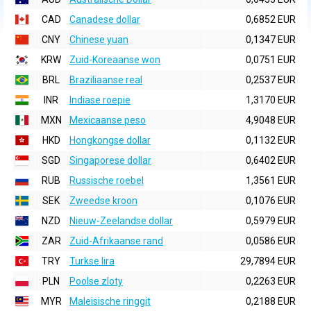
CAD
Canadese dollar
0,6852 EUR
CNY
Chinese yuan
0,1347 EUR
KRW
Zuid-Koreaanse won
0,0751 EUR
BRL
Braziliaanse real
0,2537 EUR
INR
Indiase roepie
1,3170 EUR
MXN
Mexicaanse peso
4,9048 EUR
HKD
Hongkongse dollar
0,1132 EUR
SGD
Singaporese dollar
0,6402 EUR
RUB
Russische roebel
1,3561 EUR
SEK
Zweedse kroon
0,1076 EUR
NZD
Nieuw-Zeelandse dollar
0,5979 EUR
ZAR
Zuid-Afrikaanse rand
0,0586 EUR
TRY
Turkse lira
29,7894 EUR
PLN
Poolse zloty
0,2263 EUR
MYR
Maleisische ringgit
0,2188 EUR