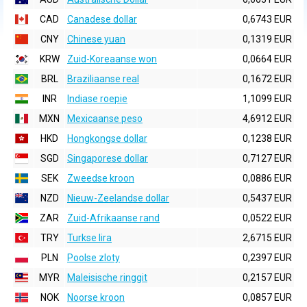
CAD
Canadese dollar
0,6743 EUR
CNY
Chinese yuan
0,1319 EUR
KRW
Zuid-Koreaanse won
0,0664 EUR
BRL
Braziliaanse real
0,1672 EUR
INR
Indiase roepie
1,1099 EUR
MXN
Mexicaanse peso
4,6912 EUR
HKD
Hongkongse dollar
0,1238 EUR
SGD
Singaporese dollar
0,7127 EUR
SEK
Zweedse kroon
0,0886 EUR
NZD
Nieuw-Zeelandse dollar
0,5437 EUR
ZAR
Zuid-Afrikaanse rand
0,0522 EUR
TRY
Turkse lira
2,6715 EUR
PLN
Poolse zloty
0,2397 EUR
MYR
Maleisische ringgit
0,2157 EUR
NOK
Noorse kroon
0,0857 EUR