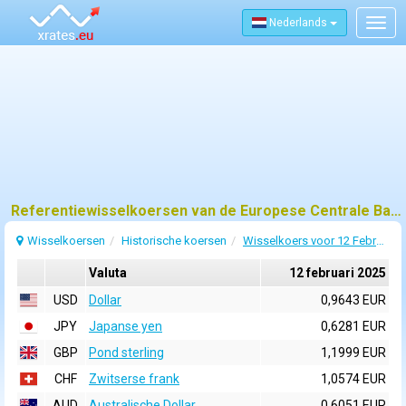
Nederlands
Togg
navig
Referentiewisselkoersen van de Europese Centrale Bank (ECB) voor 12 februari 2025
Wisselkoersen
Historische koersen
Wisselkoers voor 12 Februari 2025
Valuta
12 februari 2025
USD
Dollar
0,9643 EUR
JPY
Japanse yen
0,6281 EUR
GBP
Pond sterling
1,1999 EUR
CHF
Zwitserse frank
1,0574 EUR
AUD
Australische Dollar
0,6051 EUR