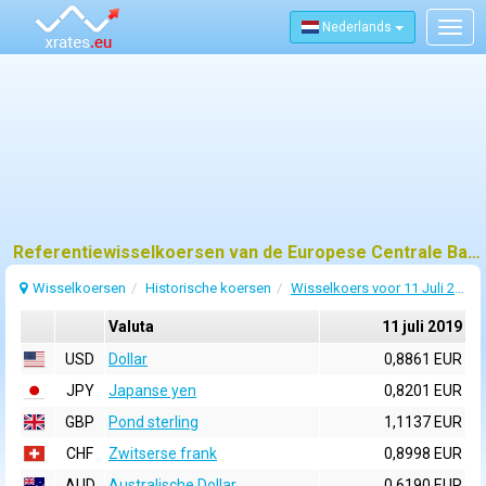
Nederlands
Togg
navig
Referentiewisselkoersen van de Europese Centrale Bank (ECB) voor 11 juli 2019
Wisselkoersen
Historische koersen
Wisselkoers voor 11 Juli 2019
Valuta
11 juli 2019
USD
Dollar
0,8861 EUR
JPY
Japanse yen
0,8201 EUR
GBP
Pond sterling
1,1137 EUR
CHF
Zwitserse frank
0,8998 EUR
AUD
Australische Dollar
0,6190 EUR