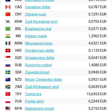
CAD
Canadese dollar
0,6787 EUR
CNY
Chinese yuan
0,1291 EUR
KRW
Zuid-Koreaanse won
0,0755 EUR
BRL
Braziliaanse real
0,2371 EUR
INR
Indiase roepie
1,2962 EUR
MXN
Mexicaanse peso
4,6321 EUR
HKD
Hongkongse dollar
0,1133 EUR
SGD
Singaporese dollar
0,6541 EUR
RUB
Russische roebel
1,4085 EUR
SEK
Zweedse kroon
0,0945 EUR
NZD
Nieuw-Zeelandse dollar
0,5921 EUR
ZAR
Zuid-Afrikaanse rand
0,0639 EUR
TRY
Turkse lira
15,6453 EUR
PLN
Poolse zloty
0,2343 EUR
MYR
Maleisische ringgit
0,2153 EUR