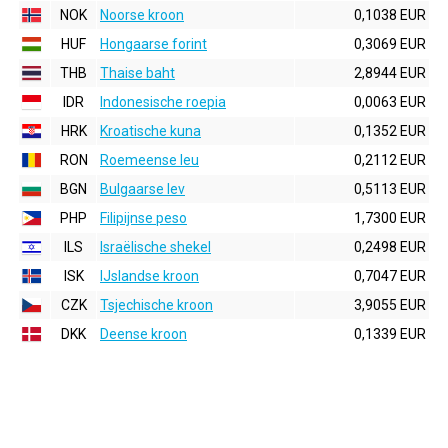
NOK
Noorse kroon
0,1038 EUR
HUF
Hongaarse forint
0,3069 EUR
THB
Thaise baht
2,8944 EUR
IDR
Indonesische roepia
0,0063 EUR
HRK
Kroatische kuna
0,1352 EUR
RON
Roemeense leu
0,2112 EUR
BGN
Bulgaarse lev
0,5113 EUR
PHP
Filipijnse peso
1,7300 EUR
ILS
Israëlische shekel
0,2498 EUR
ISK
IJslandse kroon
0,7047 EUR
CZK
Tsjechische kroon
3,9055 EUR
DKK
Deense kroon
0,1339 EUR