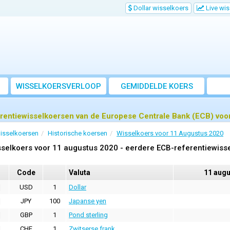
Dollar wisselkoers
Live wi
WISSELKOERSVERLOOP
GEMIDDELDE KOERS
rentiewisselkoersen van de Europese Centrale Bank (ECB) voo
isselkoersen
Historische koersen
Wisselkoers voor 11 Augustus 2020
selkoers voor 11 augustus 2020 - eerdere ECB-referentiewiss
Code
Valuta
11 augu
USD
1
Dollar
JPY
100
Japanse yen
GBP
1
Pond sterling
CHF
1
Zwitserse frank