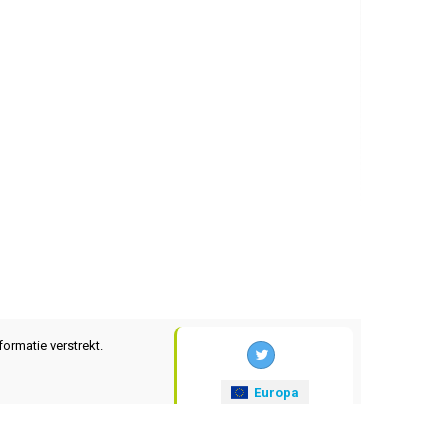
formatie verstrekt.
Europa
xrates
.eu
© 2025-2026