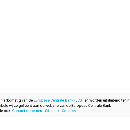
ijn afkomstig van de
Europese Centrale Bank (ECB)
en worden uitsluitend ter in
nkele wijze gelieerd aan de website van de Europese Centrale Bank
ie ook:
Contact opnemen
-
Sitemap
-
Cookies
ontwikkeld met
door
layerzero.ro