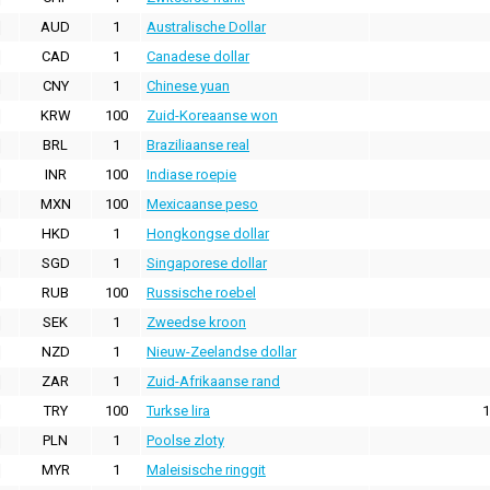
AUD
1
Australische Dollar
CAD
1
Canadese dollar
CNY
1
Chinese yuan
KRW
100
Zuid-Koreaanse won
BRL
1
Braziliaanse real
INR
100
Indiase roepie
MXN
100
Mexicaanse peso
HKD
1
Hongkongse dollar
SGD
1
Singaporese dollar
RUB
100
Russische roebel
SEK
1
Zweedse kroon
NZD
1
Nieuw-Zeelandse dollar
ZAR
1
Zuid-Afrikaanse rand
TRY
100
Turkse lira
1
PLN
1
Poolse zloty
MYR
1
Maleisische ringgit