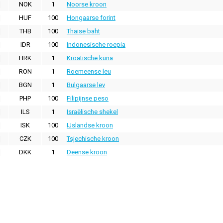
NOK
1
Noorse kroon
HUF
100
Hongaarse forint
THB
100
Thaise baht
IDR
100
Indonesische roepia
HRK
1
Kroatische kuna
RON
1
Roemeense leu
BGN
1
Bulgaarse lev
PHP
100
Filipijnse peso
ILS
1
Israëlische shekel
ISK
100
IJslandse kroon
CZK
100
Tsjechische kroon
DKK
1
Deense kroon