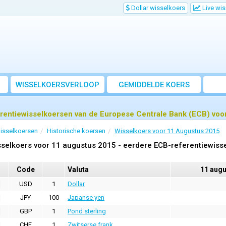
Dollar wisselkoers
Live wi
WISSELKOERSVERLOOP
GEMIDDELDE KOERS
rentiewisselkoersen van de Europese Centrale Bank (ECB) voo
isselkoersen
Historische koersen
Wisselkoers voor 11 Augustus 2015
selkoers voor 11 augustus 2015 - eerdere ECB-referentiewiss
Code
Valuta
11 augu
USD
1
Dollar
JPY
100
Japanse yen
GBP
1
Pond sterling
CHF
1
Zwitserse frank