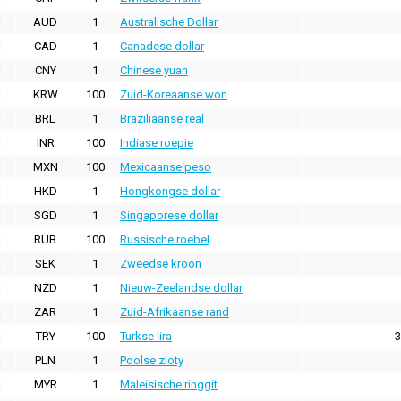
AUD
1
Australische Dollar
CAD
1
Canadese dollar
CNY
1
Chinese yuan
KRW
100
Zuid-Koreaanse won
BRL
1
Braziliaanse real
INR
100
Indiase roepie
MXN
100
Mexicaanse peso
HKD
1
Hongkongse dollar
SGD
1
Singaporese dollar
RUB
100
Russische roebel
SEK
1
Zweedse kroon
NZD
1
Nieuw-Zeelandse dollar
ZAR
1
Zuid-Afrikaanse rand
TRY
100
Turkse lira
3
PLN
1
Poolse zloty
MYR
1
Maleisische ringgit