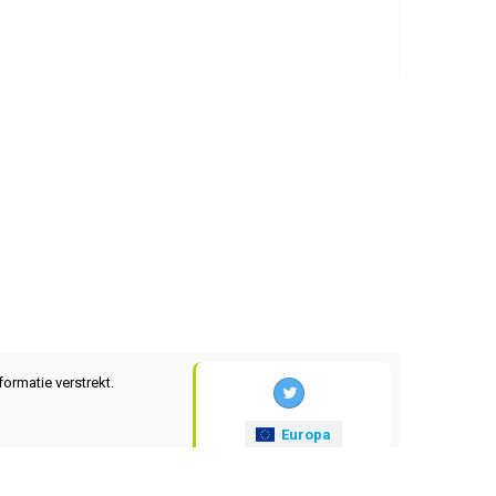
formatie verstrekt.
Europa
xrates
.eu
© 2025-2026