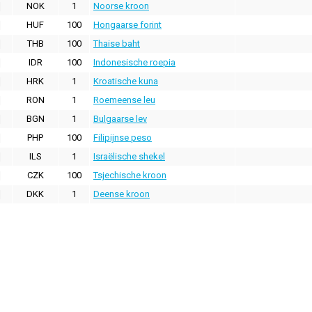
NOK
1
Noorse kroon
HUF
100
Hongaarse forint
THB
100
Thaise baht
IDR
100
Indonesische roepia
HRK
1
Kroatische kuna
RON
1
Roemeense leu
BGN
1
Bulgaarse lev
PHP
100
Filipijnse peso
ILS
1
Israëlische shekel
CZK
100
Tsjechische kroon
DKK
1
Deense kroon