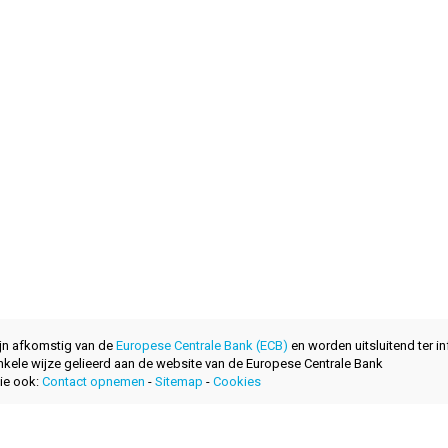
ijn afkomstig van de
Europese Centrale Bank (ECB)
en worden uitsluitend ter in
nkele wijze gelieerd aan de website van de Europese Centrale Bank
ie ook:
Contact opnemen
-
Sitemap
-
Cookies
ontwikkeld met
door
layerzero.ro