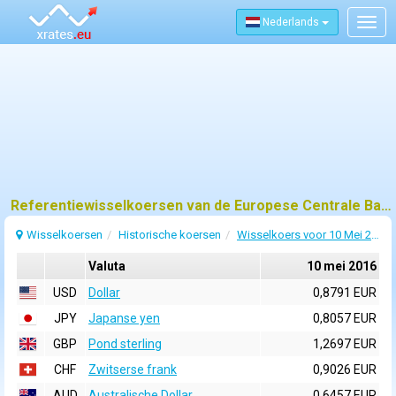
Nederlands
Togg
navig
Referentiewisselkoersen van de Europese Centrale Bank (ECB) voor 10 mei 2016
Wisselkoersen
Historische koersen
Wisselkoers voor 10 Mei 2016
Valuta
10 mei 2016
USD
Dollar
0,8791 EUR
JPY
Japanse yen
0,8057 EUR
GBP
Pond sterling
1,2697 EUR
CHF
Zwitserse frank
0,9026 EUR
AUD
Australische Dollar
0,6457 EUR