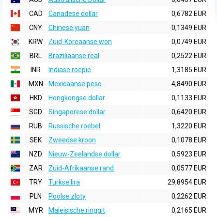
CAD
Canadese dollar
0,6782 EUR
CNY
Chinese yuan
0,1349 EUR
KRW
Zuid-Koreaanse won
0,0749 EUR
BRL
Braziliaanse real
0,2522 EUR
INR
Indiase roepie
1,3185 EUR
MXN
Mexicaanse peso
4,8490 EUR
HKD
Hongkongse dollar
0,1133 EUR
SGD
Singaporese dollar
0,6420 EUR
RUB
Russische roebel
1,3220 EUR
SEK
Zweedse kroon
0,1078 EUR
NZD
Nieuw-Zeelandse dollar
0,5923 EUR
ZAR
Zuid-Afrikaanse rand
0,0577 EUR
TRY
Turkse lira
29,8954 EUR
PLN
Poolse zloty
0,2262 EUR
MYR
Maleisische ringgit
0,2165 EUR