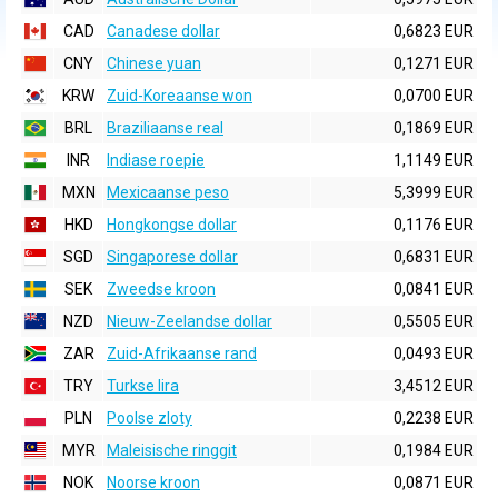
CAD
Canadese dollar
0,6823 EUR
CNY
Chinese yuan
0,1271 EUR
KRW
Zuid-Koreaanse won
0,0700 EUR
BRL
Braziliaanse real
0,1869 EUR
INR
Indiase roepie
1,1149 EUR
MXN
Mexicaanse peso
5,3999 EUR
HKD
Hongkongse dollar
0,1176 EUR
SGD
Singaporese dollar
0,6831 EUR
SEK
Zweedse kroon
0,0841 EUR
NZD
Nieuw-Zeelandse dollar
0,5505 EUR
ZAR
Zuid-Afrikaanse rand
0,0493 EUR
TRY
Turkse lira
3,4512 EUR
PLN
Poolse zloty
0,2238 EUR
MYR
Maleisische ringgit
0,1984 EUR
NOK
Noorse kroon
0,0871 EUR