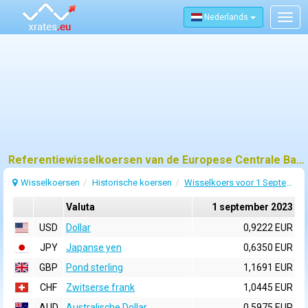
Nederlands
Togg
navig
Referentiewisselkoersen van de Europese Centrale Bank (ECB) voor 1 september 2023
Wisselkoersen
Historische koersen
Wisselkoers voor 1 September 2023
Valuta
1 september 2023
USD
Dollar
0,9222 EUR
JPY
Japanse yen
0,6350 EUR
GBP
Pond sterling
1,1691 EUR
CHF
Zwitserse frank
1,0445 EUR
AUD
Australische Dollar
0,5975 EUR