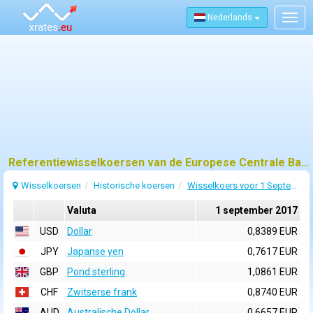
Nederlands
Togg
navig
Referentiewisselkoersen van de Europese Centrale Bank (ECB) voor 1 september 2017
Wisselkoersen
Historische koersen
Wisselkoers voor 1 September 2017
Valuta
1 september 2017
USD
Dollar
0,8389 EUR
JPY
Japanse yen
0,7617 EUR
GBP
Pond sterling
1,0861 EUR
CHF
Zwitserse frank
0,8740 EUR
AUD
Australische Dollar
0,6657 EUR