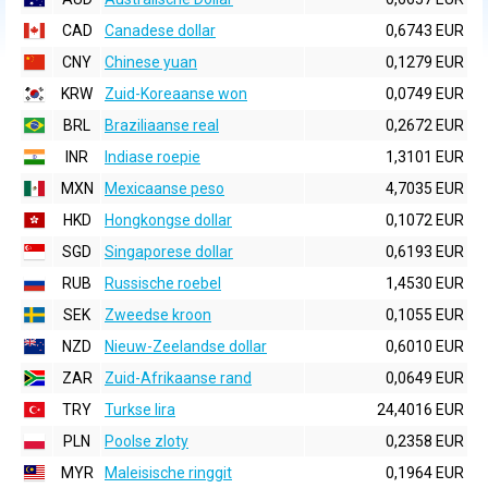
CAD
Canadese dollar
0,6743 EUR
CNY
Chinese yuan
0,1279 EUR
KRW
Zuid-Koreaanse won
0,0749 EUR
BRL
Braziliaanse real
0,2672 EUR
INR
Indiase roepie
1,3101 EUR
MXN
Mexicaanse peso
4,7035 EUR
HKD
Hongkongse dollar
0,1072 EUR
SGD
Singaporese dollar
0,6193 EUR
RUB
Russische roebel
1,4530 EUR
SEK
Zweedse kroon
0,1055 EUR
NZD
Nieuw-Zeelandse dollar
0,6010 EUR
ZAR
Zuid-Afrikaanse rand
0,0649 EUR
TRY
Turkse lira
24,4016 EUR
PLN
Poolse zloty
0,2358 EUR
MYR
Maleisische ringgit
0,1964 EUR