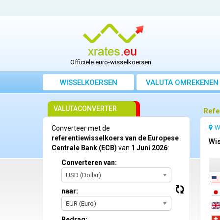
Officiële euro-wisselkoersen
WISSELKOERSEN
VALUTA OMREKENEN
VALUTACONVERTER
Refe
W
Converteer met de
referentiewisselkoers van de Europese
Wis
Centrale Bank (ECB)
van
1 Juni 2026
:
Converteren van:
USD (Dollar)
naar:
EUR (Euro)
Bedrag: