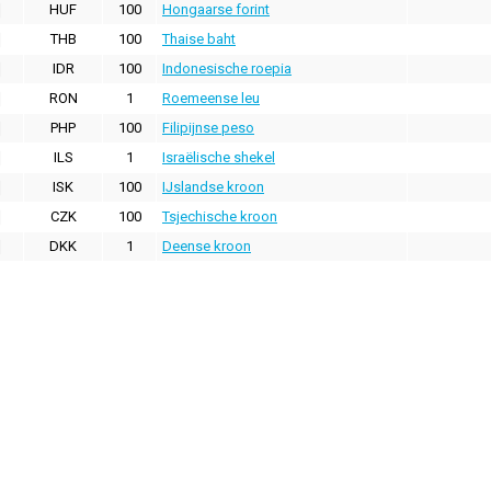
HUF
100
Hongaarse forint
THB
100
Thaise baht
IDR
100
Indonesische roepia
RON
1
Roemeense leu
PHP
100
Filipijnse peso
ILS
1
Israëlische shekel
ISK
100
IJslandse kroon
CZK
100
Tsjechische kroon
DKK
1
Deense kroon