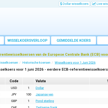
Dollar wisselkoers
Live wi
WISSELKOERSVERLOOP
GEMIDDELDE KOERS
rentiewisselkoersen van de Europese Centrale Bank (ECB) voor
isselkoersen
Historische koersen
Wisselkoers voor 1 Juni 2026
selkoers voor 1 juni 2026 - eerdere ECB-referentiewisselkoer
Code
Valuta
USD
1
Dollar
JPY
100
Japanse yen
GBP
1
Pond sterling
CHF
1
Zwitserse frank