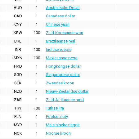
AUD
1
Australische Dollar
CAD
1
Canadese dollar
CNY
1
Chinese yuan
KRW
100
Zuid-Koreaanse won
BRL
1
Braziliaanse real
INR
100
Indiase roepie
MXN
100
Mexicaanse peso
HKD
1
Hongkongse dollar
SGD
1
Singaporese dollar
SEK
1
Zweedse kroon
NZD
1
Nieuw-Zeelandse dollar
ZAR
1
Zuid-Afrikaanse rand
TRY
100
Turkse lira
PLN
1
Poolse zloty
MYR
1
Maleisische ringgit
NOK
1
Noorse kroon